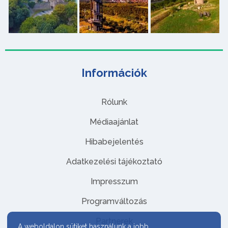
Információk
Rólunk
Médiaajánlat
Hibabejelentés
Adatkezelési tájékoztató
Impresszum
Programváltozás
Partnerek
A weboldalon sütiket használunk a jobb