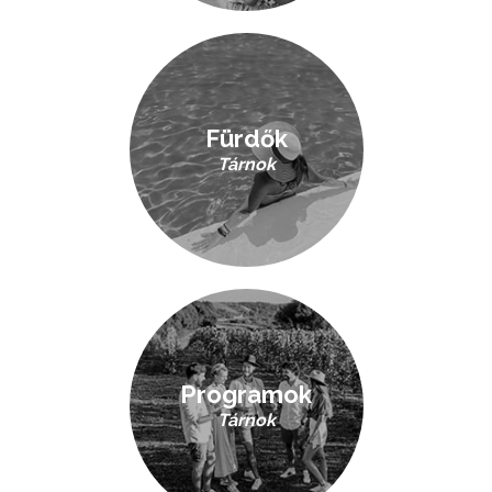
Fürdők
Tárnok
Programok
Tárnok