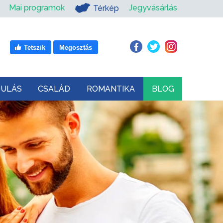
Mai programok
Jegyvásárlás
Térkép
Tetszik
Megosztás
DULÁS
CSALÁD
ROMANTIKA
BLOG