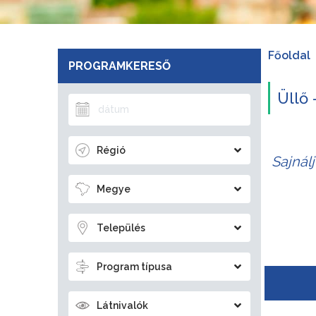
Főoldal
PROGRAMKERESŐ
Üllő 
Régió
Sajnál
Megye
Település
Program típusa
Látnivalók