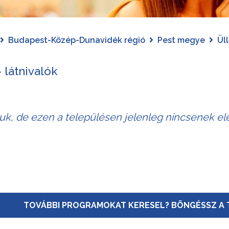
Budapest-Közép-Dunavidék régió
Pest megye
Ül
- látnivalók
juk, de ezen a településen jelenleg nincsenek elé
TOVÁBBI PROGRAMOKAT KERESEL? BÖNGÉSSZ A 