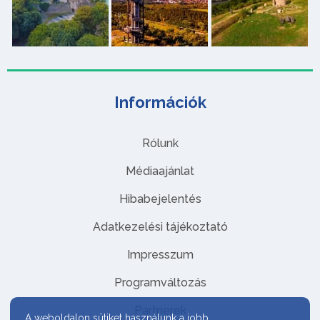
Információk
Rólunk
Médiaajánlat
Hibabejelentés
Adatkezelési tájékoztató
Impresszum
Programváltozás
Partnerek
A weboldalon sütiket használunk a jobb