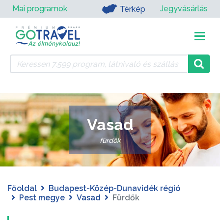
Mai programok
Jegyvásárlás
Térkép
Vasad
fürdők
Főoldal
Budapest-Közép-Dunavidék régió
Pest megye
Vasad
Fürdők