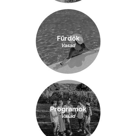
Fürdők
Vasad
Programok
Vasad