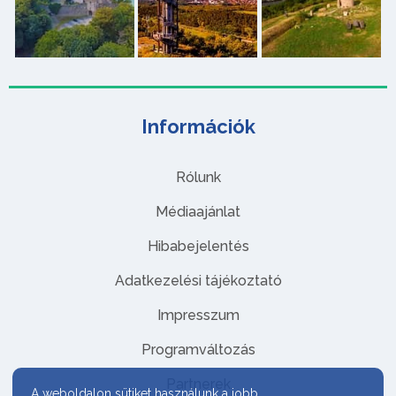
Információk
Rólunk
Médiaajánlat
Hibabejelentés
Adatkezelési tájékoztató
Impresszum
Programváltozás
Partnerek
A weboldalon sütiket használunk a jobb