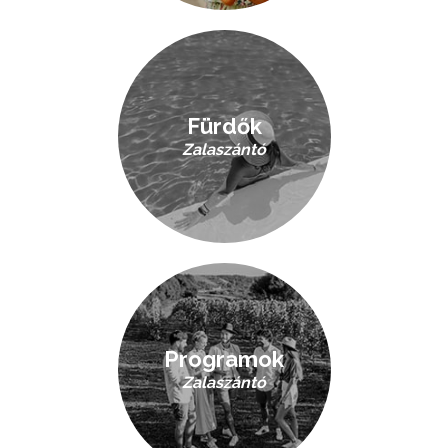
Fürdők
Zalaszántó
Programok
Zalaszántó