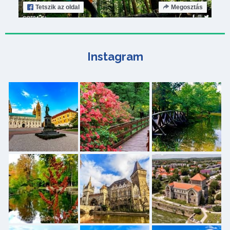
Tetszik
az oldal
Megosztás
Instagram