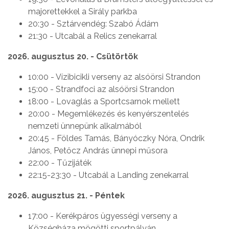
majorettekkel a Sirály parkba
20:30 - Sztárvendég: Szabó Ádám
21:30 - Utcabál a Relics zenekarral
2026. augusztus 20. - Csütörtök
10:00 - Vízibicikli verseny az alsóörsi Strandon
15:00 - Strandfoci az alsóörsi Strandon
18:00 - Lovaglás a Sportcsarnok mellett
20:00 - Megemlékezés és kenyérszentelés
nemzeti ünnepünk alkalmából
20:45 - Földes Tamás, Bányóczky Nóra, Ondrik
János, Petőcz András ünnepi műsora
22:00 - Tűzijáték
22:15-23:30 - Utcabál a Landing zenekarral
2026. augusztus 21. - Péntek
17:00 - Kerékpáros ügyességi verseny a
Községháza mögötti sportpályán