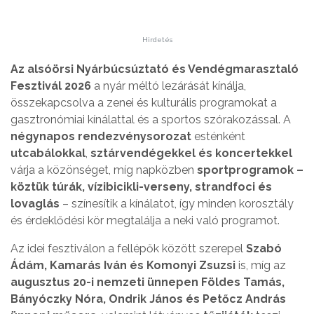
Hirdetés
Az alsóörsi Nyárbúcsúztató és Vendégmarasztaló
Fesztivál
2026
a nyár méltó lezárását kínálja,
összekapcsolva a zenei és kulturális programokat a
gasztronómiai kínálattal és a sportos szórakozással. A
négynapos rendezvénysorozat
esténként
utcabálokkal
,
sztárvendégekkel és koncertekkel
várja a közönséget, míg napközben
sportprogramok –
köztük túrák, vízibicikli-verseny, strandfoci és
lovaglás
– színesítik a kínálatot, így minden korosztály
és érdeklődési kör megtalálja a neki való programot.
Az idei fesztiválon a fellépők között szerepel
Szabó
Ádám, Kamarás Iván és Komonyi Zsuzsi
is, míg az
augusztus 20-i nemzeti ünnepen Földes Tamás,
Bányóczky Nóra, Ondrik János és Petőcz András