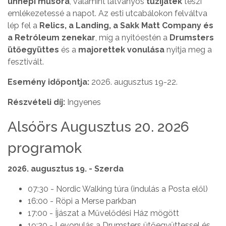
ünnepi műsora
, valamint látványos
tűzijáték
teszi
emlékezetessé a napot. Az esti utcabálokon felváltva
lép fel a
Relics, a Landing, a Sakk Matt Company és
a Retróleum zenekar
, míg a nyitóestén a
Drumsters
ütőegyüttes
és a
majorettek vonulása
nyitja meg a
fesztivált.
Esemény időpontja:
2026. augusztus 19-22.
Részvételi díj:
Ingyenes
Alsóörs Augusztus 20. 2026
programok
2026. augusztus 19. - Szerda
07:30 - Nordic Walking túra (indulás a Posta elől)
16:00 - Röpi a Merse parkban
17:00 - Íjászat a Művelődési Ház mögött
19:30 - Levonulás a Drumsters ütőegyüttessel és