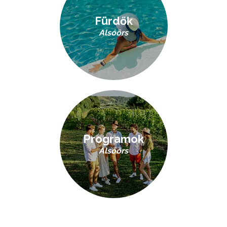
Fürdők
Alsóörs
Programok
Alsóörs