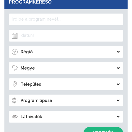
PROGRAMKERESŐ
Régió
Megye
Település
Program típusa
Látnivalók