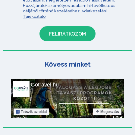
elolvastam, megértettem és tudomásul vettem.
Hozzájárulok személyes adataim hírlevélküldés
céljából történő kezeléséhez.
Adatkezelési
Tájékoztató
Kövess minket
Gotravel.hu
Tetszik
az oldal
Megosztás