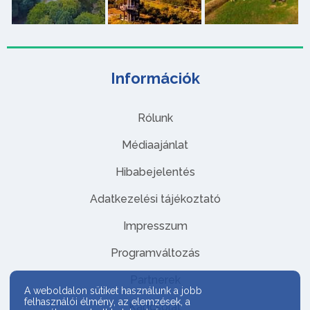
Információk
Rólunk
Médiaajánlat
Hibabejelentés
Adatkezelési tájékoztató
Impresszum
Programváltozás
Partnerek
A weboldalon sütiket használunk a jobb
felhasználói élmény, az elemzések, a
Kapcsolat