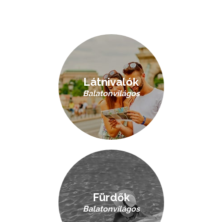
Látnivalók
Balatonvilágos
Fürdők
Balatonvilágos