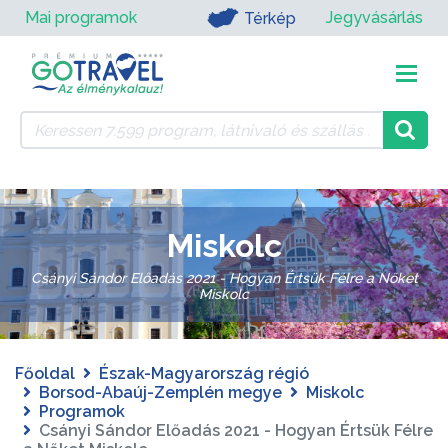
Mai programok
Jegyvásárlás
Térkép
Miskolc
Csányi Sándor Előadás 2021 - Hogyan Értsük Félre a Nőket
Miskolc
Főoldal
Észak-Magyarország régió
Borsod-Abaúj-Zemplén megye
Miskolc
Programok
Csányi Sándor Előadás 2021 - Hogyan Értsük Félre