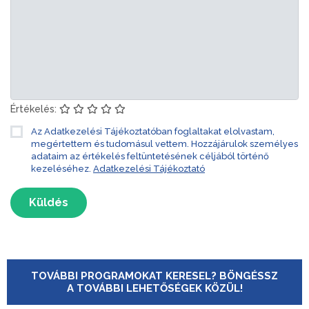
Értékelés:
Az Adatkezelési Tájékoztatóban foglaltakat elolvastam,
megértettem és tudomásul vettem. Hozzájárulok személyes
adataim az értékelés feltüntetésének céljából történő
kezeléséhez.
Adatkezelési Tájékoztató
Küldés
TOVÁBBI PROGRAMOKAT KERESEL? BÖNGÉSSZ
A TOVÁBBI LEHETŐSÉGEK KÖZÜL!