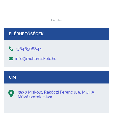
Hirdetés
ELÉRHETŐSÉGEK
+3646508844
info@muhamiskolc.hu
CÍM
3530 Miskolc, Rákóczi Ferenc u. 5. MÜHA
Művészetek Háza