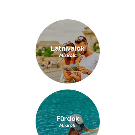
Látnivalók
Miskolc
Fürdők
Miskolc