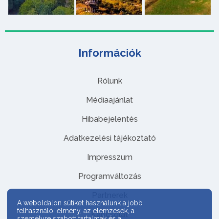
Információk
Rólunk
Médiaajánlat
Hibabejelentés
Adatkezelési tájékoztató
Impresszum
Programváltozás
Partnerek
A weboldalon sütiket használunk a jobb
felhasználói élmény, az elemzések, a
Kapcsolat
személyre szabott tartalmak és a