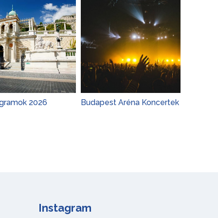
26
Budapest Aréna Koncertek 2026
Adele T
Koncert 
Instagram