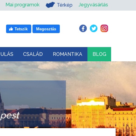
Mai programok
Jegyvásárlás
Térkép
Tetszik
Megosztás
DULÁS
CSALÁD
ROMANTIKA
BLOG
apest