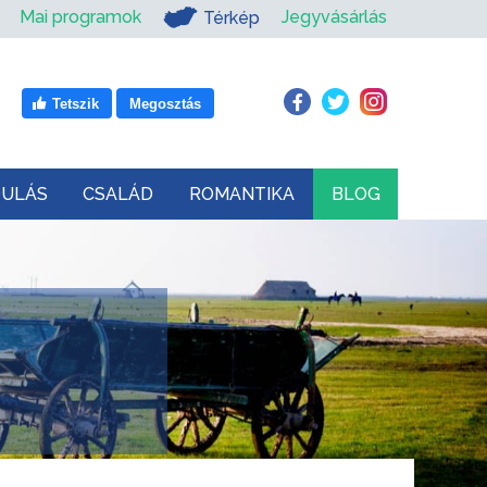
Mai programok
Jegyvásárlás
Térkép
Tetszik
Megosztás
DULÁS
CSALÁD
ROMANTIKA
BLOG