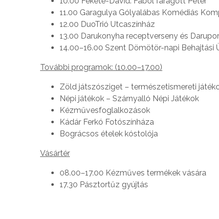
10.00 Fekete-Dávid: Fából faragott Péter
11.00 Garagulya Gólyalábas Komédiás Kom
12.00 DuoTrió Utcaszínház
13.00 Darukonyha receptverseny és Darupor
14.00–16.00 Szent Dömötör-napi Behajtási Ü
További programok: (10.00–17.00)
Zöld játszósziget – természetismereti játék
Népi játékok – Szárnyalló Népi Játékok
Kézművesfoglalkozások
Kádár Ferkó Fotószínháza
Bográcsos ételek kóstolója
Vásártér
08.00–17.00 Kézműves termékek vására
17.30 Pásztortűz gyújtás