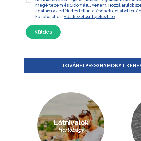
megértettem és tudomásul vettem. Hozzájárulok s
adataim az értékelés feltüntetésének céljából törté
kezeléséhez.
Adatkezelési Tájékoztató
Küldés
TOVÁBBI PROGRAMOKAT KERES
Látnivalók
Hortobágy