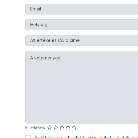
Értékelés:
Az Adatkezelési Tájékoztatóban foglaltakat elolvast