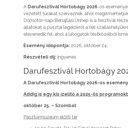
A
Darufesztivál Hortobágy 2026
-os eseménye e
vezetett túrákat szerveznek, ahol megismerhetjü
Dömötör-napi Behajtási Ünnep is a fesztivál rés
állatokat a pusztai legelőkről a téli szálláshelyü
elevenedik fel, ahol a látogatók testközelből ism
Esemény időpontja:
2026. október 24.
Részvételi díj:
Ingyenes
Darufesztivál Hortobágy 2
A Darufesztivál Hortobágy 2026-os esemén
Addig is egy kis ízelítő a 2025-ös programokb
október 25. – Szombat
Pásztormúzeum előtti tér