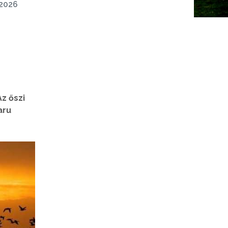
 2026
z őszi
aru