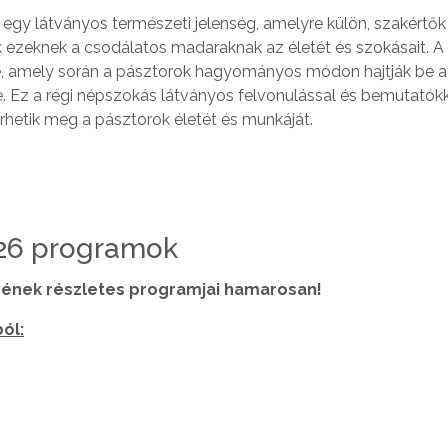
gy látványos természeti jelenség, amelyre külön, szakértők 
k ezeknek a csodálatos madaraknak az életét és szokásait. A
ze, amely során a pásztorok hagyományos módon hajtják be 
kre. Ez a régi népszokás látványos felvonulással és bemutatók
erhetik meg a pásztorok életét és munkáját.
026 programok
yének részletes programjai hamarosan!
ól: