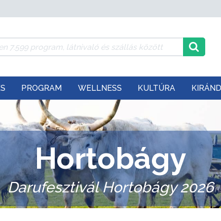
ÉS
PROGRAM
WELLNESS
KULTÚRA
KIRÁN
Hortobágy
Darufesztivál Hortobágy 2026