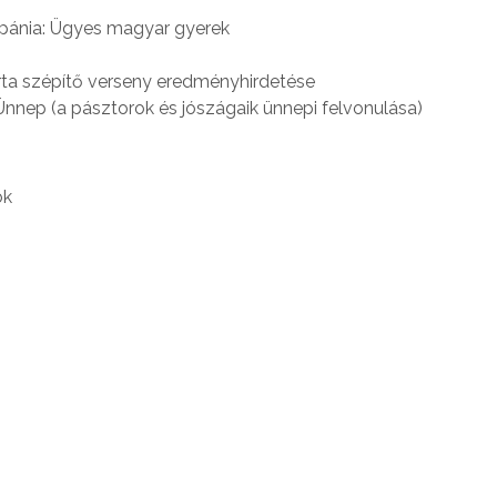
pánia: Ügyes magyar gyerek
ta szépítő verseny eredményhirdetése
nnep (a pásztorok és jószágaik ünnepi felvonulása)
ok