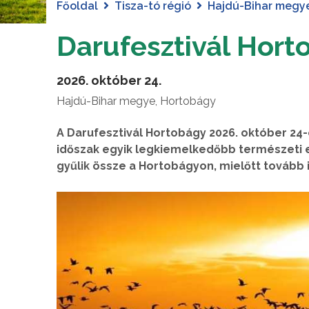
Főoldal
Tisza-tó régió
Hajdú-Bihar megy
Darufesztivál Hort
2026. október 24.
Hajdú-Bihar megye, Hortobágy
A Darufesztivál Hortobágy 2026. október 24
időszak egyik legkiemelkedőbb természeti 
gyűlik össze a Hortobágyon, mielőtt tovább i