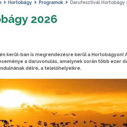
e
Hortobágy
Programok
Darufesztivál Hortobágy
obágy 2026
-én kerül-ban is megrendezésre kerül a Hortobágyon! A
eseménye a daruvonulás, amelynek során több ezer d
ndulnának délre, a telelőhelyeikre.