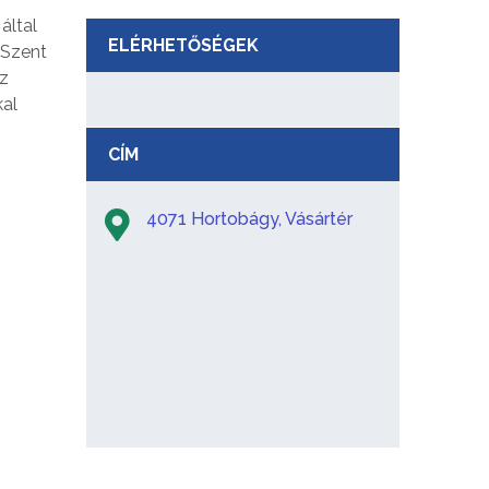
által
ELÉRHETŐSÉGEK
 Szent
az
kal
CÍM
4071 Hortobágy, Vásártér