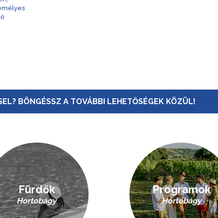
zemélyes
nő
EL? BÖNGÉSSZ A TOVÁBBI LEHETŐSÉGEK KÖZÜL!
Fürdők
Programok
Hortobágy
Hortobágy