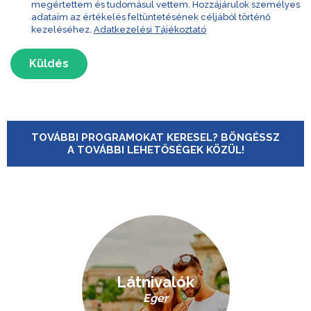
megértettem és tudomásul vettem. Hozzájárulok személyes
adataim az értékelés feltüntetésének céljából történő
kezeléséhez.
Adatkezelési Tájékoztató
Küldés
TOVÁBBI PROGRAMOKAT KERESEL? BÖNGÉSSZ
A TOVÁBBI LEHETŐSÉGEK KÖZÜL!
Látnivalók
Eger