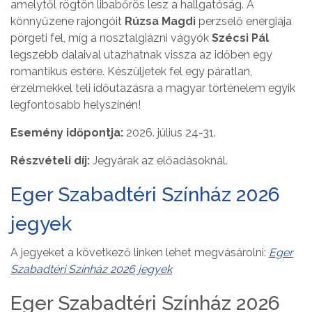
amelytől rögtön libabőrös lesz a hallgatóság. A
könnyűzene rajongóit
Rúzsa Magdi
perzselő energiája
pörgeti fel, míg a nosztalgiázni vágyók
Szécsi Pál
legszebb dalaival utazhatnak vissza az időben egy
romantikus estére. Készüljetek fel egy páratlan,
érzelmekkel teli időutazásra a magyar történelem egyik
legfontosabb helyszínén!
Esemény időpontja:
2026. július 24-31.
Részvételi díj:
Jegyárak az előadásoknál.
Eger Szabadtéri Színház 2026
jegyek
A jegyeket a következő linken lehet megvásárolni:
Eger
Szabadtéri Színház 2026 jegyek
Eger Szabadtéri Színház 2026