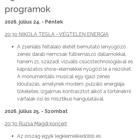
programok
2026. július 24. - Péntek
20:30 NIKOLA TESLA - VÉGTELEN ENERGIA
A zseniális feltaláló életét bemutató lenyűgöző
zenés darab nemcsak fülbemászó dallamokkal,
hanem 21. századi, vizuális csúcstechnológiával és
káprázatos show-elemekkel nyűgözi le a nézőket.
A monumentális musical egy igazi zenés
időutazás, amelynek modern, pulzáló energiája
tökéletes, izgalmas kontrasztot alkot a történelmi
várfalak ősi és misztikus hangulatával.
2026. július 25. - Szombat
20:30 Rúzsa Magdi koncert
Az ország egyik legkiemelkedőbb és