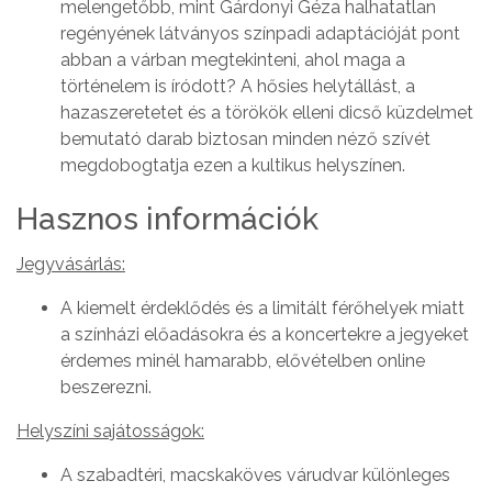
melengetőbb, mint Gárdonyi Géza halhatatlan
regényének látványos színpadi adaptációját pont
abban a várban megtekinteni, ahol maga a
történelem is íródott? A hősies helytállást, a
hazaszeretetet és a törökök elleni dicső küzdelmet
bemutató darab biztosan minden néző szívét
megdobogtatja ezen a kultikus helyszínen.
Hasznos információk
Jegyvásárlás:
A kiemelt érdeklődés és a limitált férőhelyek miatt
a színházi előadásokra és a koncertekre a jegyeket
érdemes minél hamarabb, elővételben online
beszerezni.
Helyszíni sajátosságok:
A szabadtéri, macskaköves várudvar különleges