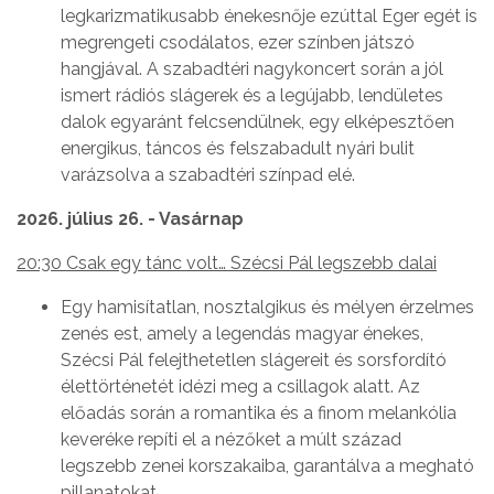
legkarizmatikusabb énekesnője ezúttal Eger egét is
megrengeti csodálatos, ezer színben játszó
hangjával. A szabadtéri nagykoncert során a jól
ismert rádiós slágerek és a legújabb, lendületes
dalok egyaránt felcsendülnek, egy elképesztően
energikus, táncos és felszabadult nyári bulit
varázsolva a szabadtéri színpad elé.
2026. július 26. - Vasárnap
20:30 Csak egy tánc volt… Szécsi Pál legszebb dalai
Egy hamisítatlan, nosztalgikus és mélyen érzelmes
zenés est, amely a legendás magyar énekes,
Szécsi Pál felejthetetlen slágereit és sorsfordító
élettörténetét idézi meg a csillagok alatt. Az
előadás során a romantika és a finom melankólia
keveréke repíti el a nézőket a múlt század
legszebb zenei korszakaiba, garantálva a megható
pillanatokat.