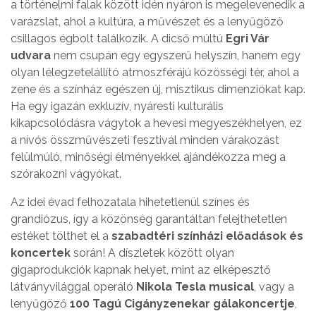
a történelmi falak között idén nyáron is megelevenedik a
varázslat, ahol a kultúra, a művészet és a lenyűgöző
csillagos égbolt találkozik. A dicső múltú
Egri Vár
udvara
nem csupán egy egyszerű helyszín, hanem egy
olyan lélegzetelállító atmoszférájú közösségi tér, ahol a
zene és a színház egészen új, misztikus dimenziókat kap.
Ha egy igazán exkluzív, nyáresti kulturális
kikapcsolódásra vágytok a hevesi megyeszékhelyen, ez
a nívós összművészeti fesztivál minden várakozást
felülmúló, minőségi élményekkel ajándékozza meg a
szórakozni vágyókat.
Az idei évad felhozatala hihetetlenül színes és
grandiózus, így a közönség garantáltan felejthetetlen
estéket tölthet el a
szabadtéri színházi előadások és
koncertek
során! A díszletek között olyan
gigaprodukciók kapnak helyet, mint az elképesztő
látványvilággal operáló
Nikola Tesla musical
, vagy a
lenyűgöző
100 Tagú Cigányzenekar gálakoncertje
,