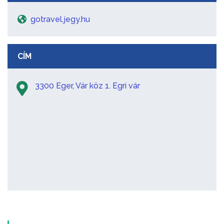
gotravel.jegy.hu
CÍM
3300 Eger, Vár köz 1. Egri vár