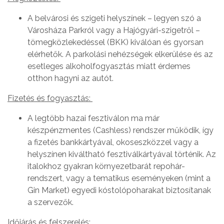
A belvárosi és szigeti helyszínek – legyen szó a
Városháza Parkról vagy a Hajógyári-szigetről –
tömegközlekedéssel (BKK) kiválóan és gyorsan
elérhetők. A parkolási nehézségek elkerülése és az
esetleges alkoholfogyasztás miatt érdemes
otthon hagyni az autót.
Fizetés és fogyasztás:
A legtöbb hazai fesztiválon ma már
készpénzmentes (Cashless) rendszer működik, így
a fizetés bankkártyával, okoseszközzel vagy a
helyszínen kiváltható fesztiválkártyával történik. Az
italokhoz gyakran környezetbarát repohár-
rendszert, vagy a tematikus eseményeken (mint a
Gin Market) egyedi kóstolópoharakat biztosítanak
a szervezők.
Időjárás és felszerelés: