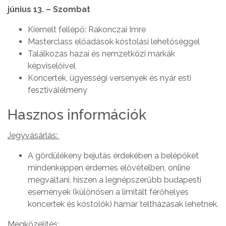
június 13. – Szombat
Kiemelt fellépő: Rakonczai Imre
Masterclass előadások kóstolási lehetőséggel
Találkozás hazai és nemzetközi márkák
képviselőivel
Koncertek, ügyességi versenyek és nyár esti
fesztiválélmény
Hasznos információk
Jegyvásárlás:
A gördülékeny bejutás érdekében a belépőket
mindenképpen érdemes elővételben, online
megváltani, hiszen a legnépszerűbb budapesti
események (különösen a limitált férőhelyes
koncertek és kóstolók) hamar teltházasak lehetnek.
Megközelítés: