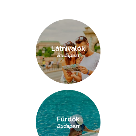
Látnivalók
Budapest
Fürdők
Budapest