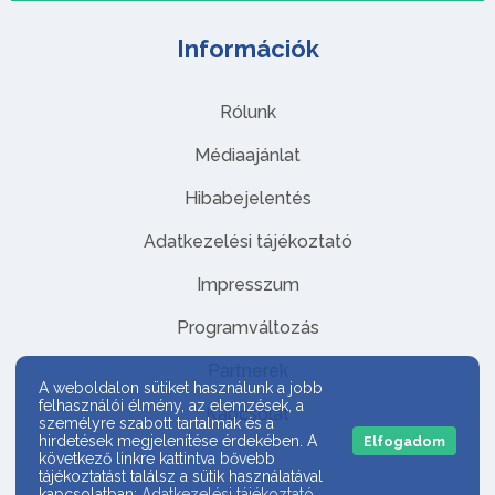
Információk
Rólunk
Médiaajánlat
Hibabejelentés
Adatkezelési tájékoztató
Impresszum
Programváltozás
Partnerek
A weboldalon sütiket használunk a jobb
felhasználói élmény, az elemzések, a
Kapcsolat
személyre szabott tartalmak és a
hirdetések megjelenítése érdekében. A
Elfogadom
következő linkre kattintva bővebb
tájékoztatást találsz a sütik használatával
kapcsolatban:
Adatkezelési tájékoztató