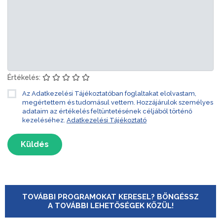
Értékelés:
Az Adatkezelési Tájékoztatóban foglaltakat elolvastam,
megértettem és tudomásul vettem. Hozzájárulok személyes
adataim az értékelés feltüntetésének céljából történő
kezeléséhez.
Adatkezelési Tájékoztató
Küldés
TOVÁBBI PROGRAMOKAT KERESEL? BÖNGÉSSZ
A TOVÁBBI LEHETŐSÉGEK KÖZÜL!