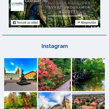
Gotravel.hu
Tetszik
az oldal
Megosztás
Instagram