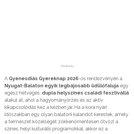
Hirdetés
A
Gyenesdiás Gyereknap 2026
-os rendezvényén a
Nyugat-Balaton egyik legbájosabb üdülőfaluja
egy
egész hétvégés,
dupla helyszínes családi fesztivállá
alakul át, ahol a hagyományőrzés és az aktív
kikapcsolódás kéz a kézben jár. Ha a kora nyári
időszakban egy olyan balatoni kalandot kerestek, amely
a természet közelségét zökkenőmentesen ötvözi a
színes, helyi kulturális programokkal, akkor ez a