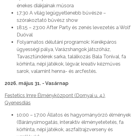
énekes diákjainak műsora
17:30 A világ legügyetlenebb bűvésze –
szórakoztató bűvész show
18:15 – 23:00 After Party és zenés levezetés a Wolf
Duóval
Folyamatos délutáni programok: Kerékpáros
ügyességi pálya, Varázshangok játszóház,
Tavasztündérek sarka, találkozás Bala Tonival, fa
körhinta, népi játékok, légvár, kreatív kézműves
sarok, valamint henna- és arcfestés.
2026. május 31. - Vasárnap
Festetics Imre Élményközpont (Dornyai u. 4.),
Gyenesdiás
10:00 – 17:00 Állatos és hagyományőrző élmények
(Báránysimogatás, interaktív élményetetetés, fa
körhinta, népi játékok, aszfaltrajzverseny és