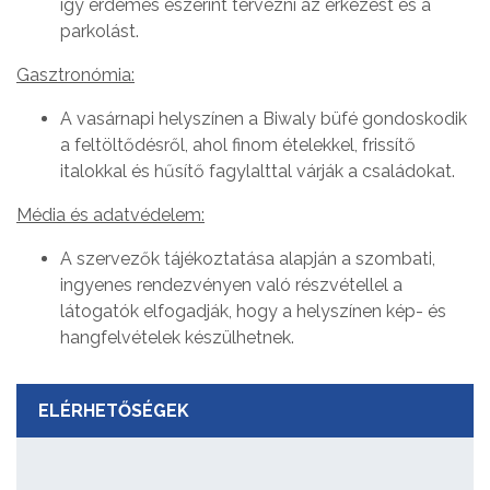
így érdemes eszerint tervezni az érkezést és a
parkolást.
Gasztronómia:
A vasárnapi helyszínen a Biwaly büfé gondoskodik
a feltöltődésről, ahol finom ételekkel, frissítő
italokkal és hűsítő fagylalttal várják a családokat.
Média és adatvédelem:
A szervezők tájékoztatása alapján a szombati,
ingyenes rendezvényen való részvétellel a
látogatók elfogadják, hogy a helyszínen kép- és
hangfelvételek készülhetnek.
ELÉRHETŐSÉGEK