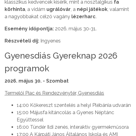
klasszikus kedvencek kísérik, mint a nosztalgikus
fa
körhinta
, a vidám
ugrálóvár
, a
népi játékok
, valamint
a nagyobbakat célzó vagány
lézerharc
.
Esemény időpontja:
2026. május 30-31.
Részvételi díj:
Ingyenes
Gyenesdiás Gyereknap 2026
programok
2026. május 30. - Szombat
Termelői Piac és Rendezvénytér, Gyenesdiás
14:00 Kőkereszt szentelés a helyi Plébánia udvarán
15:00 Májusfa kitáncolás a Gyenes Néptánc
Együttessel
16:00 Tündér Ildi zenés, interaktív gyermekműsora
17:00 A Kárpáti János Általános Iskola és AMI