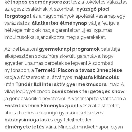
kétnapos eseménysorozat
lesz a tökéletes választás
az egész családnak. A szombati,
nyüzsgő piaci
forgatagot
és a hagyományok ápolását vasárnap egy
varázslatos,
állatkertes élménynap
váltja fel, így a
hétvége mindkét napja garantáltan új és izgalmas
impulzusokkal ajándékozza meg a gyerekeket.
Az idei balatoni
gyermeknapi programok
palettája
elképesztően sokszínűre sikerült, garantálva, hogy
egyetlen unalmas percetek se legyen! A szombati
nyitónapon, a
Termelői Piacon a tavasz ünneplése
kapja a főszerepet: a látványos
májusfa kitáncolás
után
Tündér Ildi interaktív gyermekműsora
, majd A
világ legügyetlenebb
bűvészének fergeteges show
-
ja gondoskodik a nevetésről. A vasárnapi folytatásban a
Festetics Imre Élményközpont
veszi át a stafétát,
ahol a természetrajongó gyerkőcöket kedves
báránysimogatás
és egy felejthetetlen
élményetetetés
várja. Mindezt mindkét napon olyan