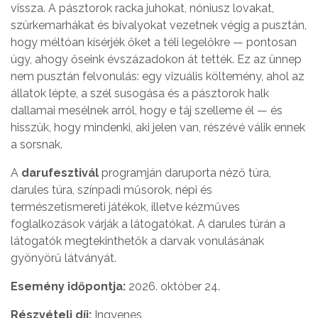
vissza. A pásztorok racka juhokat, nóniusz lovakat,
szürkemarhákat és bivalyokat vezetnek végig a pusztán,
hogy méltóan kísérjék őket a téli legelőkre — pontosan
úgy, ahogy őseink évszázadokon át tették. Ez az ünnep
nem pusztán felvonulás: egy vizuális költemény, ahol az
állatok lépte, a szél susogása és a pásztorok halk
dallamai mesélnek arról, hogy e táj szelleme él — és
hisszük, hogy mindenki, aki jelen van, részévé válik ennek
a sorsnak.
A
darufesztivál
programján daruporta néző túra,
darules túra, színpadi műsorok, népi és
természetismereti játékok, illetve kézműves
foglalkozások várják a látogatókat. A darules túrán a
látogatók megtekinthetők a darvak vonulásának
gyönyörű látványát.
Esemény időpontja:
2026. október 24.
Részvételi díj:
Ingyenes