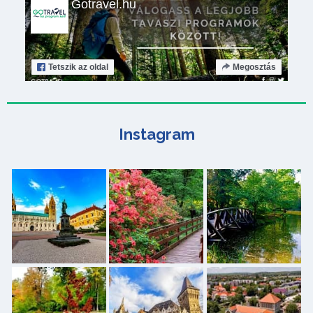
Gotravel.hu
Tetszik
az oldal
Megosztás
Instagram