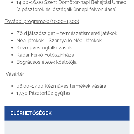
14.00–16.00 Szent Dömötör-napi Behajtási Ünnep
(a pásztorok és jószágaik ünnepi felvonulása)
További programok: (10.00–17.00)
Zöld játszósziget – természetismereti játékok
Népi játékok – Szárnyalló Népi Játékok
Kézművesfoglalkozások
Kádár Ferkó Fotószínháza
Bográcsos ételek kóstolója
Vásártér
08.00–17.00 Kézműves termékek vására
17.30 Pásztortűz gyújtás
ELÉRHETŐSÉGEK