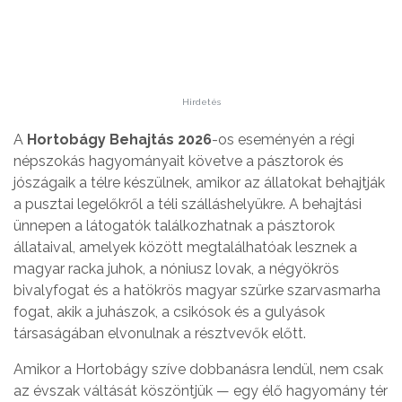
Hirdetés
A
Hortobágy Behajtás 2026
-os eseményén a régi
népszokás hagyományait követve a pásztorok és
jószágaik a télre készülnek, amikor az állatokat behajtják
a pusztai legelőkről a téli szálláshelyükre. A behajtási
ünnepen a látogatók találkozhatnak a pásztorok
állataival, amelyek között megtalálhatóak lesznek a
magyar racka juhok, a nóniusz lovak, a négyökrös
bivalyfogat és a hatökrös magyar szürke szarvasmarha
fogat, akik a juhászok, a csikósok és a gulyások
társaságában elvonulnak a résztvevők előtt.
Amikor a Hortobágy szíve dobbanásra lendül, nem csak
az évszak váltását köszöntjük — egy élő hagyomány tér