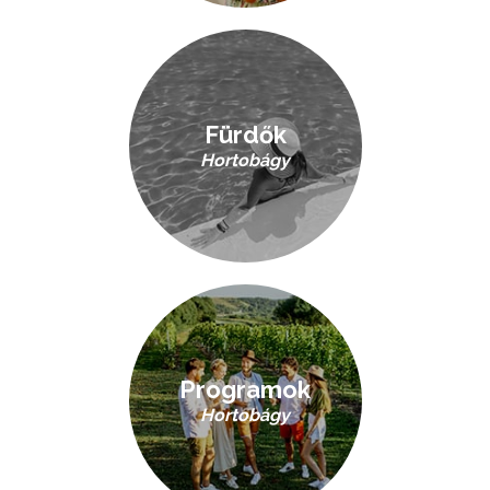
Fürdők
Hortobágy
Programok
Hortobágy