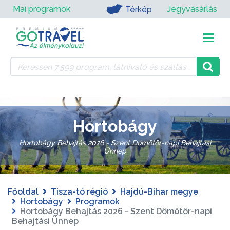
Mai programok
Jegyvásárlás
Térkép
Hortobágy
Hortobágy Behajtás 2026 - Szent Dömötör-napi Behajtási
Ünnep
Főoldal
Tisza-tó régió
Hajdú-Bihar megye
Hortobágy
Programok
Hortobágy Behajtás 2026 - Szent Dömötör-napi
Behajtási Ünnep