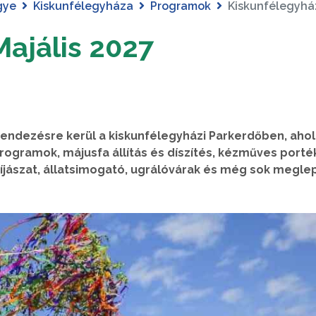
gye
Kiskunfélegyháza
Programok
Kiskunfélegyház
ajális 2027
endezésre kerül a kiskunfélegyházi Parkerdőben, ahol
rogramok, májusfa állítás és díszítés, kézműves porté
 íjászat, állatsimogató, ugrálóvárak és még sok megle