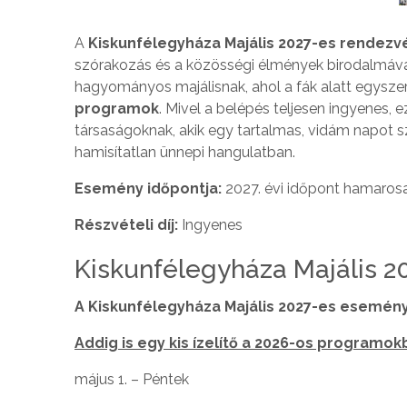
A
Kiskunfélegyháza Majális 2027-es rendez
szórakozás és a közösségi élmények birodalmává.
hagyományos majálisnak, ahol a fák alatt egysz
programok
. Mivel a belépés teljesen ingyenes,
társaságoknak, akik egy tartalmas, vidám napot sz
hamisítatlan ünnepi hangulatban.
Esemény időpontja:
2027. évi időpont hamaros
Részvételi díj:
Ingyenes
Kiskunfélegyháza Majális 
A Kiskunfélegyháza Majális 2027-es esemén
Addig is egy kis ízelítő a 2026-os programok
május 1. – Péntek