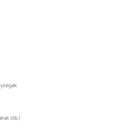
,
gységek
rak stb.)