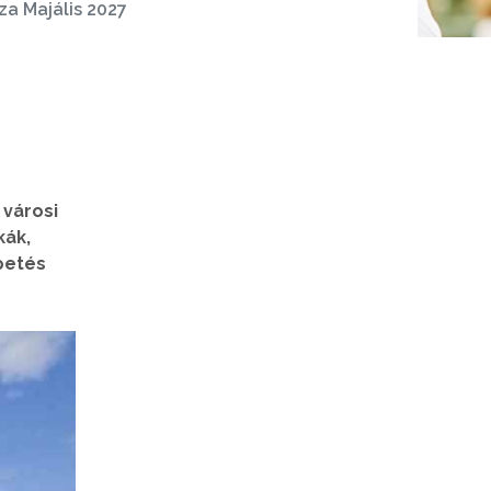
a Majális 2027
 városi
kák,
petés