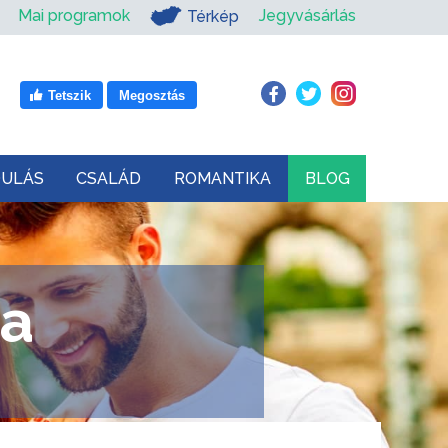
Mai programok
Jegyvásárlás
Térkép
Tetszik
Megosztás
DULÁS
CSALÁD
ROMANTIKA
BLOG
za