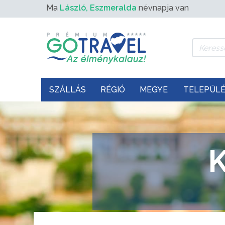
Ma
László, Eszmeralda
névnapja van
SZÁLLÁS
RÉGIÓ
MEGYE
TELEPÜL
K