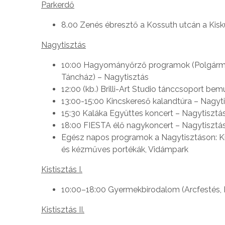
Parkerdő
8.00 Zenés ébresztő a Kossuth utcán a Ki
Nagytisztás
10:00 Hagyományőrző programok (Polgármeste
Táncház) – Nagytisztás
12:00 (kb.) Brilli-Art Studio tánccsoport be
13:00-15:00 Kincskereső kalandtúra – Nagyt
15:30 Kaláka Együttes koncert – Nagytisztá
18:00 FIESTA élő nagykoncert – Nagytisztá
Egész napos programok a Nagytisztáson: K
és kézműves portékák, Vidámpark
Kistisztás I.
10:00–18:00 Gyermekbirodalom (Arcfestés, L
Kistisztás II.