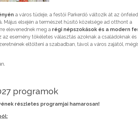
vényén
a város tüdeje, a festői Parkerdő változik át az önfeled
 Május elsején a természet hűsítő közelsége ad otthont a
erre elevenednek meg a
régi népszokások és a modern fes
 ez az esemény tökéletes választás azoknak a családoknak és 
eretnének eltölteni a szabadban, távol a város zajától, mégi
an.
2027 programok
yének részletes programjai hamarosan!
ból: