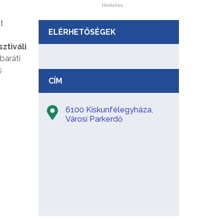
Hirdetés
t
ELÉRHETŐSÉGEK
ztiváli
baráti
s
CÍM
6100 Kiskunfélegyháza,
Városi Parkerdő