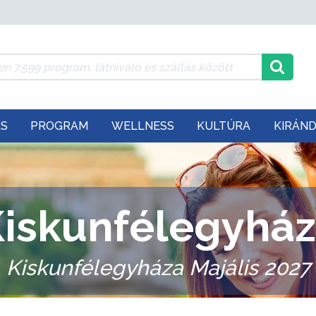
ÉS
PROGRAM
WELLNESS
KULTÚRA
KIRÁN
iskunfélegyhá
Kiskunfélegyháza Majális 2027