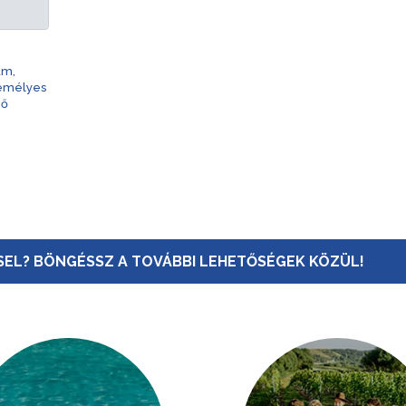
am,
zemélyes
nő
EL? BÖNGÉSSZ A TOVÁBBI LEHETŐSÉGEK KÖZÜL!