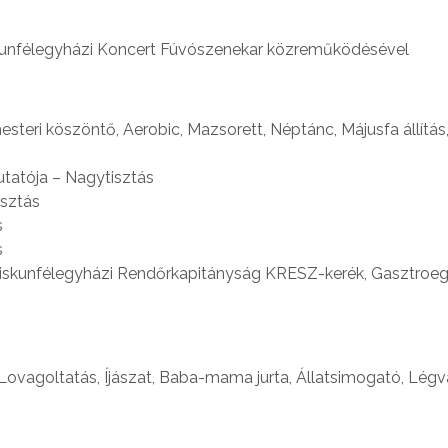
skunfélegyházi Koncert Fúvószenekar közreműködésével
ri köszöntő, Aerobic, Mazsorett, Néptánc, Májusfa állítás
mutatója – Nagytisztás
isztás
s
s
iskunfélegyházi Rendőrkapitányság KRESZ-kerék, Gasztroe
ovagoltatás, Íjászat, Baba-mama jurta, Állatsimogató, Légvá