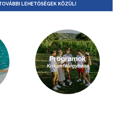
TOVÁBBI LEHETŐSÉGEK KÖZÜL!
Programok
Kiskunfélegyháza