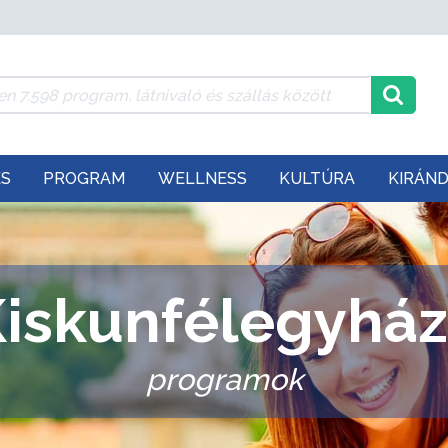
ÉS
PROGRAM
WELLNESS
KULTÚRA
KIRÁN
iskunfélegyhá
programok