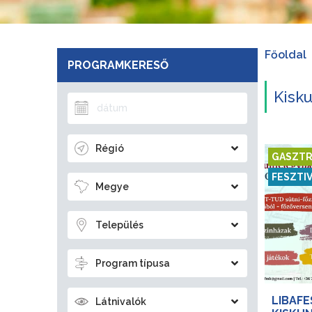
Főoldal
PROGRAMKERESŐ
Kisk
Régió
GASZTR
FESZTI
Megye
Település
Program típusa
LIBAFE
Látnivalók