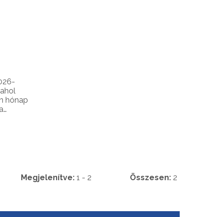
026-
 ahol
en hónap
a
ázi
gos
Megjelenítve:
1 - 2
Összesen:
2