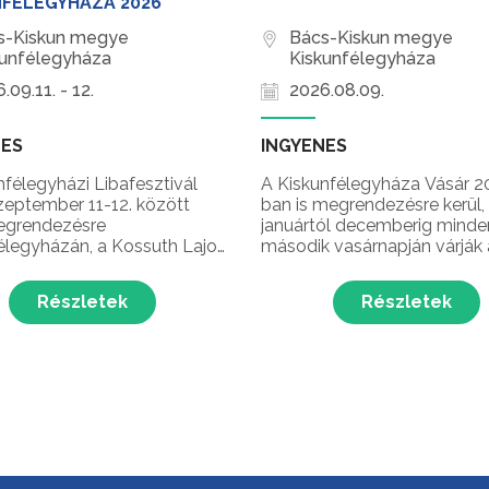
NFÉLEGYHÁZA 2026
s-Kiskun megye
Bács-Kiskun megye
kunfélegyháza
Kiskunfélegyháza
.09.11. - 12.
2026.08.09.
NES
INGYENES
nfélegyházi Libafesztivál
A Kiskunfélegyháza Vásár 2
zeptember 11-12. között
ban is megrendezésre kerül,
egrendezésre
januártól decemberig mind
élegyházán, a Kossuth Lajos
második vasárnapján várják 
 és a Móra-udvarban, ahol a
látogatókat a kiskunfélegyh
nyőrzés, a különleges
Vásártéren található Orszá
Részletek
Részletek
nómiai élmények és egy
Állat- és Kirakodóvásáron.
fesztiválhangulat várja a
ókat Kiskunfélegyháza egyik
erűbb őszi ...