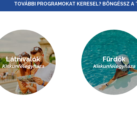
TOVÁBBI PROGRAMOKAT KERESEL? BÖNGÉSSZ A 
Látnivalók
Fürdők
Kiskunfélegyháza
Kiskunfélegyháza