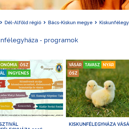
Dél-Alföld régió
Bács-Kiskun megye
Kiskunféleg
unfélegyháza - programok
ONÓMIA
ŐSZ
VÁSÁR
TAVASZ
NYÁR
VÁL
INGYENES
ŐSZ
SZTIVÁL
KISKUNFÉLEGYHÁZA VÁSÁ