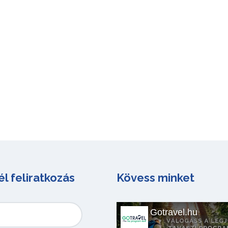
él feliratkozás
Kövess minket
Gotravel.hu