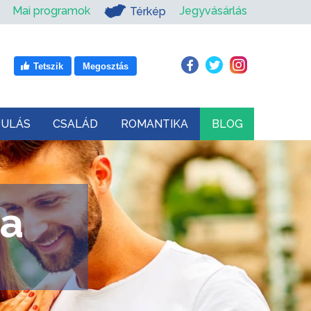
Mai programok
Jegyvásárlás
Térkép
Tetszik
Megosztás
DULÁS
CSALÁD
ROMANTIKA
BLOG
za