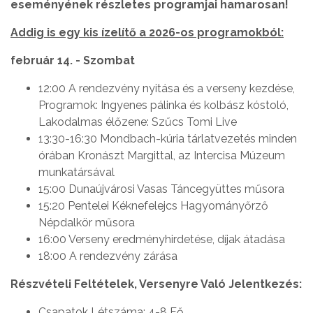
eseményének részletes programjai hamarosan!
Addig is egy kis ízelítő a 2026-os programokból:
február 14. - Szombat
12:00 A rendezvény nyitása és a verseny kezdése,
Programok: Ingyenes pálinka és kolbász kóstoló,
Lakodalmas élőzene: Szűcs Tomi Live
13:30-16:30 Mondbach-kúria tárlatvezetés minden
órában Kronászt Margittal, az Intercisa Múzeum
munkatársával
15:00 Dunaújvárosi Vasas Táncegyüttes műsora
15:20 Pentelei Kéknefelejcs Hagyományőrző
Népdalkör műsora
16:00 Verseny eredményhirdetése, díjak átadása
18:00 A rendezvény zárása
Részvételi Feltételek, Versenyre Való Jelentkezés:
Csapatok Létszáma: 4-8 Fő