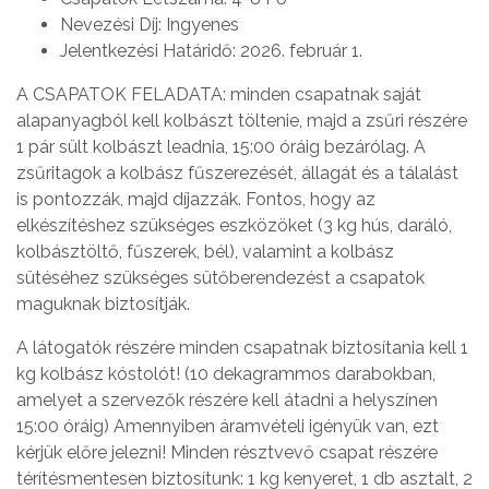
Nevezési Díj: Ingyenes
Jelentkezési Határidő: 2026. február 1.
A CSAPATOK FELADATA: minden csapatnak saját
alapanyagból kell kolbászt töltenie, majd a zsűri részére
1 pár sült kolbászt leadnia, 15:00 óráig bezárólag. A
zsűritagok a kolbász fűszerezését, állagát és a tálalást
is pontozzák, majd díjazzák. Fontos, hogy az
elkészítéshez szükséges eszközöket (3 kg hús, daráló,
kolbásztöltő, fűszerek, bél), valamint a kolbász
sütéséhez szükséges sütőberendezést a csapatok
maguknak biztosítják.
A látogatók részére minden csapatnak biztosítania kell 1
kg kolbász kóstolót! (10 dekagrammos darabokban,
amelyet a szervezők részére kell átadni a helyszínen
15:00 óráig) Amennyiben áramvételi igényük van, ezt
kérjük előre jelezni! Minden résztvevő csapat részére
térítésmentesen biztosítunk: 1 kg kenyeret, 1 db asztalt, 2