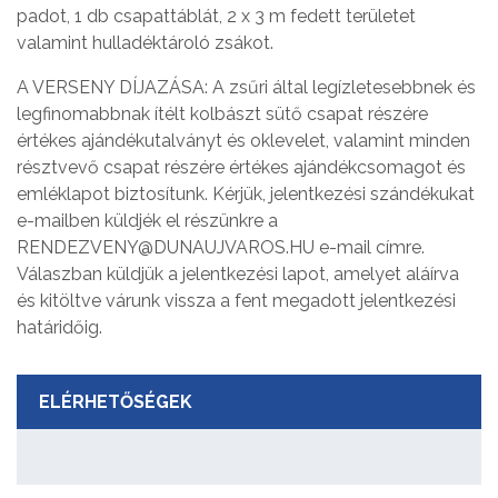
padot, 1 db csapattáblát, 2 x 3 m fedett területet
valamint hulladéktároló zsákot.
A VERSENY DÍJAZÁSA: A zsűri által legízletesebbnek és
legfinomabbnak ítélt kolbászt sütő csapat részére
értékes ajándékutalványt és oklevelet, valamint minden
résztvevő csapat részére értékes ajándékcsomagot és
emléklapot biztosítunk. Kérjük, jelentkezési szándékukat
e-mailben küldjék el részünkre a
RENDEZVENY@DUNAUJVAROS.HU e-mail címre.
Válaszban küldjük a jelentkezési lapot, amelyet aláírva
és kitöltve várunk vissza a fent megadott jelentkezési
határidőig.
ELÉRHETŐSÉGEK