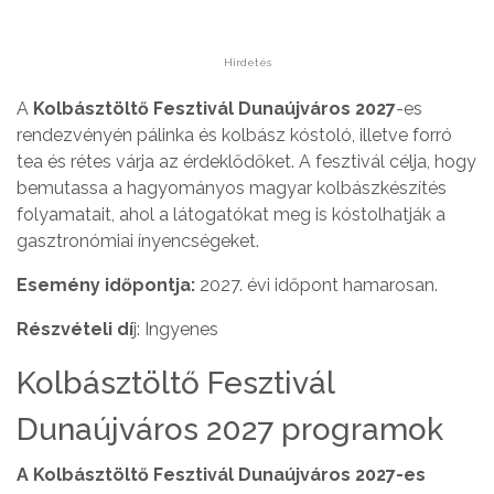
Hirdetés
A
Kolbásztöltő Fesztivál Dunaújváros 2027
-es
rendezvényén pálinka és kolbász kóstoló, illetve forró
tea és rétes várja az érdeklődőket. A fesztivál célja, hogy
bemutassa a hagyományos magyar kolbászkészítés
folyamatait, ahol a látogatókat meg is kóstolhatják a
gasztronómiai ínyencségeket.
Esemény időpontja:
2027. évi időpont hamarosan.
Részvételi dí
j: Ingyenes
Kolbásztöltő Fesztivál
Dunaújváros 2027 programok
A Kolbásztöltő Fesztivál Dunaújváros 2027-es