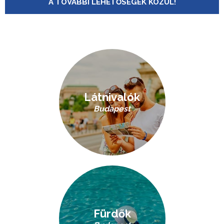
A TOVÁBBI LEHETŐSÉGEK KÖZÜL!
Látnivalók
Budapest
Fürdők