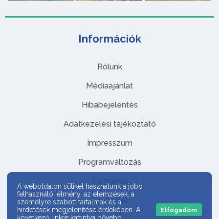
Információk
Rólunk
Médiaajánlat
Hibabejelentés
Adatkezelési tájékoztató
Impresszum
Programváltozás
Partnerek
A weboldalon sütiket használunk a jobb
felhasználói élmény, az elemzések, a
Kapcsolat
személyre szabott tartalmak és a
hirdetések megjelenítése érdekében. A
Elfogadom
következő linkre kattintva bővebb