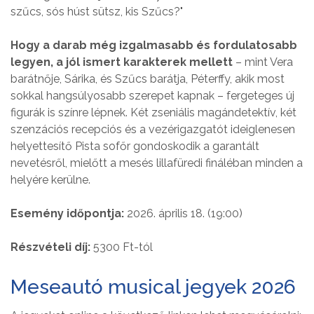
szűcs, sós húst sütsz, kis Szűcs?"
Hogy a darab még izgalmasabb és fordulatosabb
legyen, a jól ismert karakterek mellett
– mint Vera
barátnője, Sárika, és Szűcs barátja, Péterffy, akik most
sokkal hangsúlyosabb szerepet kapnak – fergeteges új
figurák is színre lépnek. Két zseniális magándetektív, két
szenzációs recepciós és a vezérigazgatót ideiglenesen
helyettesítő Pista sofőr gondoskodik a garantált
nevetésről, mielőtt a mesés lillafüredi fináléban minden a
helyére kerülne.
Esemény időpontja:
2026. április 18. (19:00)
Részvételi díj:
5300 Ft-tól
Meseautó musical jegyek 2026