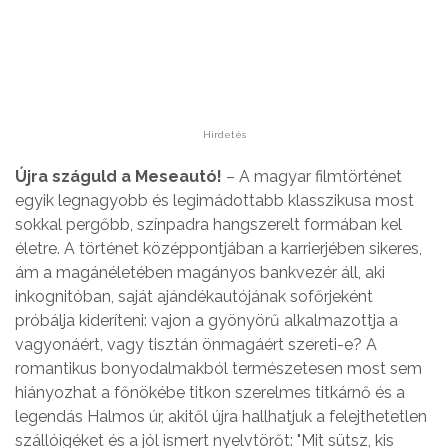
Hirdetés
Újra száguld a Meseautó!
– A magyar filmtörténet
egyik legnagyobb és legimádottabb klasszikusa most
sokkal pergőbb, színpadra hangszerelt formában kel
életre. A történet középpontjában a karrierjében sikeres,
ám a magánéletében magányos bankvezér áll, aki
inkognitóban, saját ajándékautójának sofőrjeként
próbálja kideríteni: vajon a gyönyörű alkalmazottja a
vagyonáért, vagy tisztán önmagáért szereti-e? A
romantikus bonyodalmakból természetesen most sem
hiányozhat a főnökébe titkon szerelmes titkárnő és a
legendás Halmos úr, akitől újra hallhatjuk a felejthetetlen
szállóigéket és a jól ismert nyelvtörőt: "Mit sütsz, kis