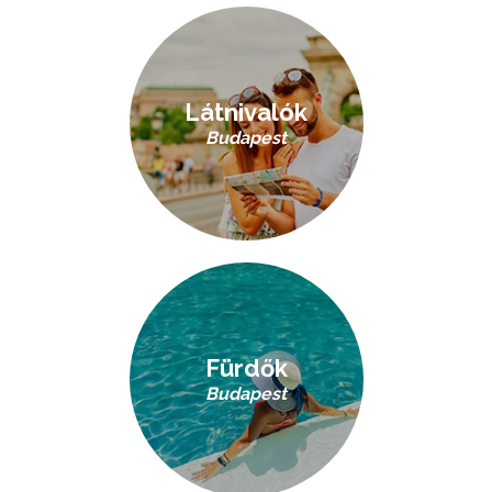
Látnivalók
Budapest
Fürdők
Budapest