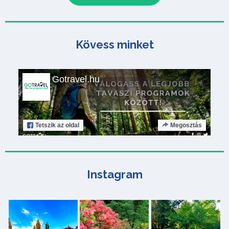
Kövess minket
Gotravel.hu
Tetszik
az oldal
Megosztás
Instagram