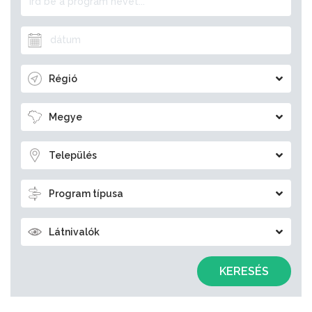
Régió
Megye
Település
Program típusa
Látnivalók
KERESÉS