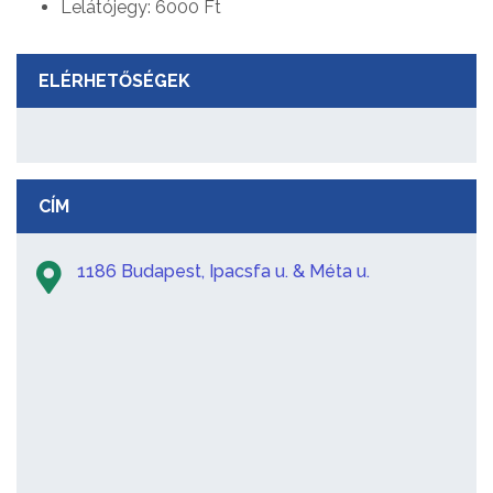
Lelátójegy: 6000 Ft
ELÉRHETŐSÉGEK
CÍM
1186 Budapest, Ipacsfa u. & Méta u.