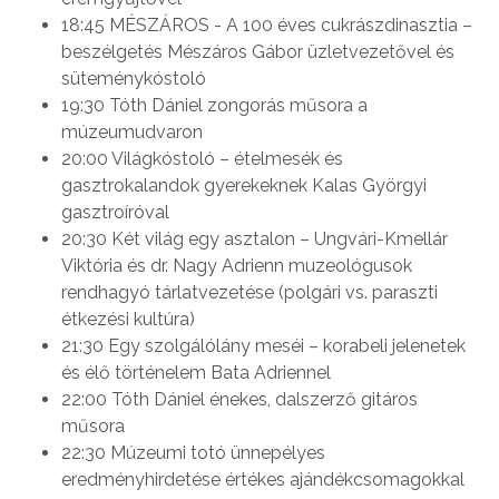
18:45 MÉSZÁROS - A 100 éves cukrászdinasztia –
beszélgetés Mészáros Gábor üzletvezetővel és
süteménykóstoló
19:30 Tóth Dániel zongorás műsora a
múzeumudvaron
20:00 Világkóstoló – ételmesék és
gasztrokalandok gyerekeknek Kalas Györgyi
gasztroíróval
20:30 Két világ egy asztalon – Ungvári-Kmellár
Viktória és dr. Nagy Adrienn muzeológusok
rendhagyó tárlatvezetése (polgári vs. paraszti
étkezési kultúra)
21:30 Egy szolgálólány meséi – korabeli jelenetek
és élő történelem Bata Adriennel
22:00 Tóth Dániel énekes, dalszerző gitáros
műsora
22:30 Múzeumi totó ünnepélyes
eredményhirdetése értékes ajándékcsomagokkal