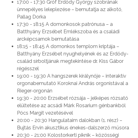
17:00 - 17:30 Gróf Erdődy György szobrának
ünnepélyes leleplezése – bemutatja az alkotó,
Pallag Dorka
17:30 - 18:15 A domonkosok patrónusa – a
Batthyány Erzsébet Emlékszoba és a családi
arcképcsarnok bemutatása
18:15 - 18:45 A domonkos templom kriptája –
Batthyány Erzsébet nyughelyének és az Erdődy-
család sírboltjának megtekintése dr. Kiss Gábor
régésszel
19:00 - 19:30 A hangszerek királynője – interaktív
orgonabemutató Koroknai András orgonistával a
Rieger-orgonán
19:30 - 20:00 Erzsébet rózsája – jelképes rózsatő
elültetése az acsádi Márk Rosarium génbankból
Pócs Margit vezetésével
20:00 - 20:30 Hangulataim dalokban (1. rész) –
Bujtás Ervin akusztikus énekes-dalszerző műsora
20:30 - 21:00 Kolostorkerti piknik – közösségi