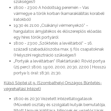
szükséges!)
18:00 - 23:00 A hódoltság peremén – Vas
vármegye a török korban (kamarakiállítás korabeli
iratokból)
19:30 és 21:00 „Csákányi vérmenyekző” –
hangulatos árnyjátékos és élőszereplős előadás
egy híres török portyáról
18:00 - 23:00 „Szöktetés a levéltárból” – 16.
századi szabadulószoba max. 5 fős csapatoknak
(Helyszíni regisztráció szükséges!)
„Portyák a levéltárban” (Raktártúrák): Rövid portya
(25 perc): 18:00, 19:00, 20:00, 20:30, 22:00 | Hosszú
portya (1 óra): 18:30, 21:30.
Külső Söptei út 9. (Szombathelyi Országos Büntetés-
végrehajtási Intézet)
18:00 és 20:30 Vezetett intézetlátogatások
(Műveleti osztály és szolgálati kutyák bemutatója,
tiltott tárgyak kiállítása, bilincsek és vezetőszárak