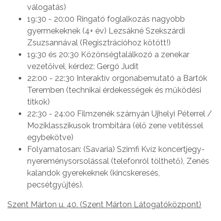
válogatás)
19:30 - 20:00 Ringató foglalkozás nagyobb
gyermekeknek (4+ év) Lezsákné Szekszárdi
Zsuzsannával (Regisztrációhoz kötött!)
19:30 és 20:30 Közönségtalálkozó a zenekar
vezetőivel, kérdez: Gergó Judit
22:00 - 22:30 Interaktív orgonabemutató a Bartók
Teremben (technikai érdekességek és működési
titkok)
22:30 - 24:00 Filmzenék szárnyán Ujhelyi Péterrel /
Moziklasszikusok trombitára (élő zene vetítéssel
egybekötve)
Folyamatosan: (Savaria) Szimfi Kvíz koncertjegy-
nyereménysorsolással (telefonról tölthető), Zenés
kalandok gyerekeknek (kincskeresés,
pecsétgyűjtés).
Szent Márton u. 40. (Szent Márton Látogatóközpont)