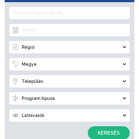
Régió
Megye
Település
Program típusa
Látnivalók
KERESÉS