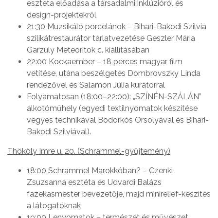
esztéta előadása a társadalmi inklúzióról és
design-projektekről
21:30 Muzsikáló porcelánok – Bihari-Bakodi Szilvia
szilikátrestaurátor tárlatvezetése Geszler Mária
Garzuly Meteoritok c. kiállításában
22:00 Kockaember – 18 perces magyar film
vetítése, utána beszélgetés Dombrovszky Linda
rendezővel és Salamon Júlia kurátorral
Folyamatosan (18:00–22:00): „SZÍNÉN-SZÁLÁN”
alkotóműhely (egyedi textilnyomatok készítése
vegyes technikával Bodorkós Orsolyával és Bihari-
Bakodi Szilviával).
Thököly Imre u. 20. (Schrammel-gyűjtemény)
18:00 Schrammel Marokkóban? – Czenki
Zsuzsanna esztéta és Udvardi Balázs
fazekasmester bevezetője, majd minirelief-készítés
a látogatóknak
19:00 Lenyomatok – természet és művészet