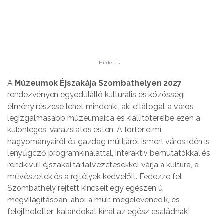
Hirdetés
A
Múzeumok Éjszakája Szombathelyen 2027
rendezvényen egyedülálló kulturális és közösségi
élmény részese lehet mindenki, aki ellátogat a város
legizgalmasabb múzeumaiba és kiállítótereibe ezen a
különleges, varázslatos estén. A történelmi
hagyományairól és gazdag múltjáról ismert város idén is
lenyűgöző programkínálattal, interaktív bemutatókkal és
rendkívüli éjszakai tárlatvezetésekkel várja a kultúra, a
művészetek és a rejtélyek kedvelőit. Fedezze fel
Szombathely rejtett kincseit egy egészen új
megvilágításban, ahol a múlt megelevenedik, és
felejthetetlen kalandokat kínál az egész családnak!