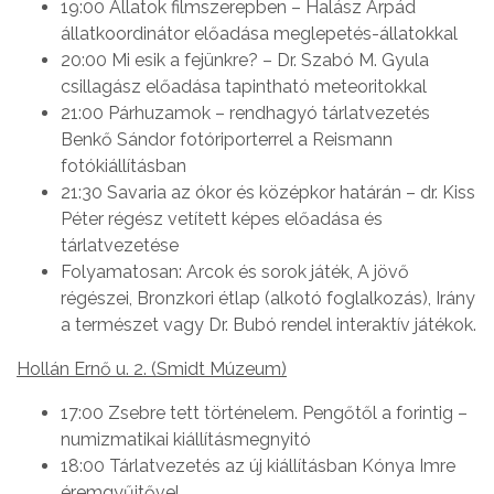
19:00 Állatok filmszerepben – Halász Árpád
állatkoordinátor előadása meglepetés-állatokkal
20:00 Mi esik a fejünkre? – Dr. Szabó M. Gyula
csillagász előadása tapintható meteoritokkal
21:00 Párhuzamok – rendhagyó tárlatvezetés
Benkő Sándor fotóriporterrel a Reismann
fotókiállításban
21:30 Savaria az ókor és középkor határán – dr. Kiss
Péter régész vetített képes előadása és
tárlatvezetése
Folyamatosan: Arcok és sorok játék, A jövő
régészei, Bronzkori étlap (alkotó foglalkozás), Irány
a természet vagy Dr. Bubó rendel interaktív játékok.
Hollán Ernő u. 2. (Smidt Múzeum)
17:00 Zsebre tett történelem. Pengőtől a forintig –
numizmatikai kiállításmegnyitó
18:00 Tárlatvezetés az új kiállításban Kónya Imre
éremgyűjtővel