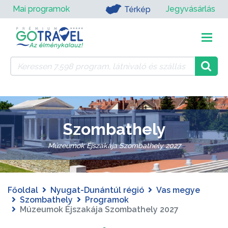
Mai programok
Jegyvásárlás
Térkép
Szombathely
Múzeumok Éjszakája Szombathely 2027
Főoldal
Nyugat-Dunántúl régió
Vas megye
Szombathely
Programok
Múzeumok Éjszakája Szombathely 2027