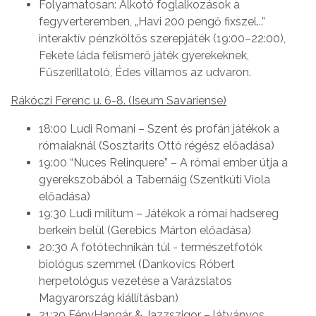
Folyamatosan: Alkotó foglalkozások a
fegyverteremben, „Havi 200 pengő fixszel...”
interaktív pénzköltős szerepjáték (19:00–22:00),
Fekete láda felismerő játék gyerekeknek,
Fűszerillatoló, Édes villamos az udvaron.
Rákóczi Ferenc u. 6-8. (Iseum Savariense)
18:00 Ludi Romani – Szent és profán játékok a
rómaiaknál (Sosztarits Ottó régész előadása)
19:00 “Nuces Relinquere” – A római ember útja a
gyerekszobából a Tabernáig (Szentkúti Viola
előadása)
19:30 Ludi militum – Játékok a római hadsereg
berkein belül (Gerebics Márton előadása)
20:30 A fotótechnikán túl - természetfotók
biológus szemmel (Dankovics Róbert
herpetológus vezetése a Varázslatos
Magyarország kiállításban)
21:30 FényHangár & Jazzszigor – látványos