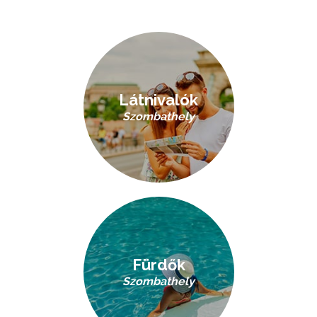
Látnivalók
Szombathely
Fürdők
Szombathely