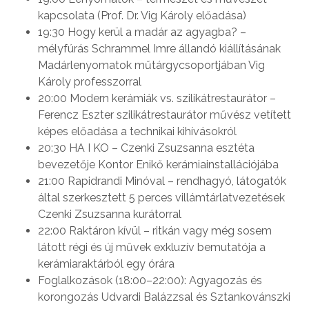
kapcsolata (Prof. Dr. Vig Károly előadása)
19:30 Hogy kerül a madár az agyagba? –
mélyfúrás Schrammel Imre állandó kiállításának
Madárlenyomatok műtárgycsoportjában Vig
Károly professzorral
20:00 Modern kerámiák vs. szilikátrestaurátor –
Ferencz Eszter szilikátrestaurátor művész vetített
képes előadása a technikai kihívásokról
20:30 HA I KO – Czenki Zsuzsanna esztéta
bevezetője Kontor Enikő kerámiainstallációjába
21:00 Rapidrandi Minóval – rendhagyó, látogatók
által szerkesztett 5 perces villámtárlatvezetések
Czenki Zsuzsanna kurátorral
22:00 Raktáron kívül – ritkán vagy még sosem
látott régi és új művek exkluzív bemutatója a
kerámiaraktárból egy órára
Foglalkozások (18:00–22:00): Agyagozás és
korongozás Udvardi Balázzsal és Sztankovánszki