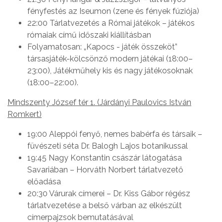
fényfestés az Iseumon (zene és fények fúziója)
22:00 Tárlatvezetés a Római játékok – játékos
rómaiak című időszaki kiállításban
Folyamatosan: „Kapocs - játék összeköt”
társasjáték-kölcsönző modern játékai (18:00–
23:00), Játékműhely kis és nagy játékosoknak
(18:00–22:00).
Mindszenty József tér 1. (Járdányi Paulovics István
Romkert)
19:00 Aleppói fenyő, nemes babérfa és társaik –
füvészeti séta Dr. Balogh Lajos botanikussal
19:45 Nagy Konstantin császár látogatása
Savariában – Horváth Norbert tárlatvezető
előadása
20:30 Várurak címerei – Dr. Kiss Gábor régész
tárlatvezetése a belső várban az elkészült
címerpajzsok bemutatásával