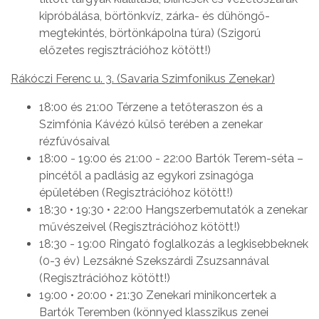
kipróbálása, börtönkvíz, zárka- és dühöngő-
megtekintés, börtönkápolna túra) (Szigorú
előzetes regisztrációhoz kötött!)
Rákóczi Ferenc u. 3. (Savaria Szimfonikus Zenekar)
18:00 és 21:00 Térzene a tetőteraszon és a
Szimfónia Kávézó külső terében a zenekar
rézfúvósaival
18:00 - 19:00 és 21:00 - 22:00 Bartók Terem-séta –
pincétől a padlásig az egykori zsinagóga
épületében (Regisztrációhoz kötött!)
18:30 • 19:30 • 22:00 Hangszerbemutatók a zenekar
művészeivel (Regisztrációhoz kötött!)
18:30 - 19:00 Ringató foglalkozás a legkisebbeknek
(0-3 év) Lezsákné Szekszárdi Zsuzsannával
(Regisztrációhoz kötött!)
19:00 • 20:00 • 21:30 Zenekari minikoncertek a
Bartók Teremben (könnyed klasszikus zenei