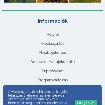
Információk
Rólunk
Médiaajánlat
Hibabejelentés
Adatkezelési tájékoztató
Impresszum
Programváltozás
Partnerek
A weboldalon sütiket használunk a jobb
felhasználói élmény, az elemzések, a
Kapcsolat
személyre szabott tartalmak és a
hirdetések megjelenítése érdekében. A
Elfogadom