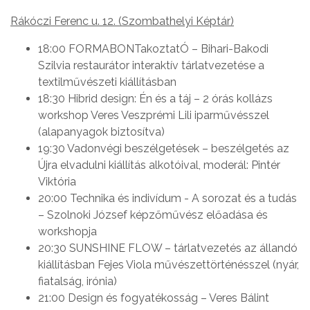
Rákóczi Ferenc u. 12. (Szombathelyi Képtár)
18:00 FORMABONTakoztatÓ – Bihari-Bakodi
Szilvia restaurátor interaktív tárlatvezetése a
textilművészeti kiállításban
18:30 Hibrid design: Én és a táj – 2 órás kollázs
workshop Veres Veszprémi Lili iparművésszel
(alapanyagok biztosítva)
19:30 Vadonvégi beszélgetések – beszélgetés az
Újra elvadulni kiállítás alkotóival, moderál: Pintér
Viktória
20:00 Technika és indivídum - A sorozat és a tudás
– Szolnoki József képzőművész előadása és
workshopja
20:30 SUNSHINE FLOW – tárlatvezetés az állandó
kiállításban Fejes Viola művészettörténésszel (nyár,
fiatalság, irónia)
21:00 Design és fogyatékosság – Veres Bálint