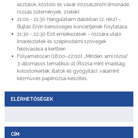
asztalok, kóstoló és vásár (rózsaszirom limonádé,
rózsás sütemények, zselék)
21:00 - 21:30 Hangulataim dalokban (2. rész) –
Bujtás Ervin bensőséges koncertjének folytatása
21:30 - 22:30 Esti emlékezések – rózsára utaló
imarészletek és szépirodalmi szövegek
felolvasása a kertben
Folyamatosan (18:00–22:00): „Minden, ami rózsa”
3-állomásos tematikus út (Rózsa mint imádság,
kolostorkertek, illatok és gyógyítás), valamint
kézműves papírrózsa-készítés.
ELÉRHETŐSÉGEK
CÍM