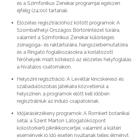
és a Szimfonikus Zenekar programjai egészen
éjfélig (24:00) tartanak.
Előzetes regisztrációhoz kötött programok: A
Szombathelyi Országos Börtönintézet túráira,
valamint a Szimfonikus Zenekar különleges
zsinagóga- és raktártúráira, hangszerbemutatóira
és a Ringató foglalkozásokra a korlátozott
férőhelyek miatt kötelező az előzetes helyfoglalás
a hivatalos csatornákon.
Helyszíni regisztráció: A Levéltár kincskereső és
szabadulószobás játékaira közvetlenül a
helyszínen, a programok előtt kell időben
regisztrálniuk az induló csapatoknak.
Időjárásérzékeny programok: A Romkert botanikai
sétái, a Szent Márton Látogatóközpont
kolostorkerti piknikkoncertjei, valamint a kültéri
események jó idő esetén nyújtanak teljes élményt,