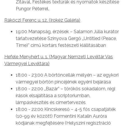
Zitával, Festékes textúrák és nyomatok készítése
Pungor Péterrel.
Rákóczi Ferenc u. 12. (Irokéz Galéria)
19:00 Manapság, érzések – Salamon Júlia kurátor
tárlatvezetése Szinyova Gergő „Untitled (Peace,
Time)” című kortárs festészeti kiállításában
Hefele Menyhért u. 1. (Magyar Nemzeti Levéltár Vas
Vármegyei Levéltára)
18:00 - 23:00 A börtöncellák mélyén – az egykori
vármegyei börtön pincéjének egyéni bejárása
18:00 - 22:00 „Bazár” – törökös sokadalom, régi
írások elsajátítása a scriptoriumban,
lámpáskészítés és címertervezés
18:00 - 22:00 Kincskereső – 4-5 fős csapatjáték
(10-99 év között) Formentini Katalin Auróra
kódjának megfejtésére (Helyszíni regisztráció