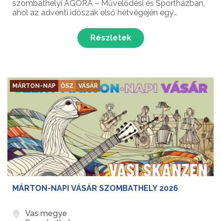
szombathelyi AGORA – Művelődési és Sportházban,
ahol az adventi időszak első hétvégéjén egy
hihetetlenül elegáns, meghitt és lélekemelő produkció
részesei lehetünk. A lenyűgöző torkú énekes és a
Részletek
zseniális...
MÁRTON-NAP
ŐSZ
VÁSÁR
MÁRTON-NAPI VÁSÁR SZOMBATHELY 2026
Vas megye