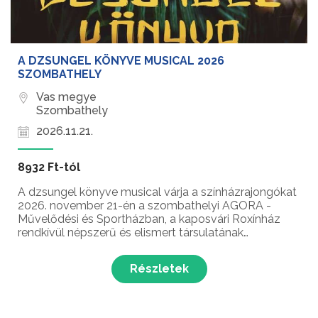
A DZSUNGEL KÖNYVE MUSICAL 2026
SZOMBATHELY
Vas megye
Szombathely
2026.11.21.
8932 Ft-tól
A dzsungel könyve musical várja a színházrajongókat
2026. november 21-én a szombathelyi AGORA -
Művelődési és Sportházban, a kaposvári Roxínház
rendkívül népszerű és elismert társulatának
vendégjátékában. Dés László fülbemászó,
generációkat meghódító dallamai és Geszti Péter
Részletek
zseniálisan sziporkázó d...