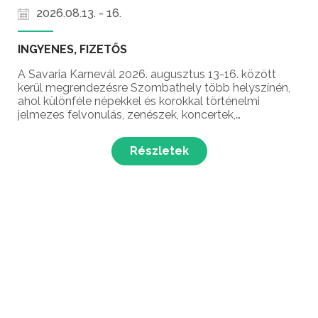
2026.08.13. - 16.
INGYENES, FIZETŐS
A Savaria Karnevál 2026. augusztus 13-16. között
kerül megrendezésre Szombathely több helyszínén,
ahol különféle népekkel és korokkal történelmi
jelmezes felvonulás, zenészek, koncertek,
zászlóforgatók, mutatványosok, tűzfújók, katonai
hagyományőrző bemutatók, római kori gladiátorok,
Részletek
kiállításo...