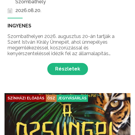
Szombathely
2026.08.20.
INGYENES
Szombathelyen 2026. augusztus 20-án tartják a
Szent István Király Ünnepét, ahol ünnepélyes
megemlékezéssel, koszorúzással és
kenyérszenteléssel idézik fel az államalapítás
jelentőségét.
Részletek
SZÍNHÁZI ELŐADÁS
ŐSZ
JEGYVÁSÁRLÁS