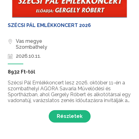
SZÉCSI PÁL EMLÉKKONCERT 2026
Vas megye
Szombathely
2026.10.11.
8932 Ft-tól
Szécsi Pál Emlékkoncert lesz 2026. október 11-én a
szombathelyi AGORA Savaria Művelődési és
Sportházban, ahol Gergely Róbert és alkotótársai egy
vadonatúj, varázslatos zenés időutazásra invitálják a
közönséget. A tragikusan fiatalon elhunyt ikon
születésének 80. évfordulója alkalmából színpadra
Részletek
álmo...