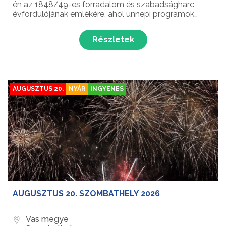
én az 1848/49-es forradalom és szabadságharc
évfordulójának emlékére, ahol ünnepi programok
várják a látogatókat!
Részletek
AUGUSZTUS 20.
NYÁR
INGYENES
AUGUSZTUS 20. SZOMBATHELY 2026
Vas megye