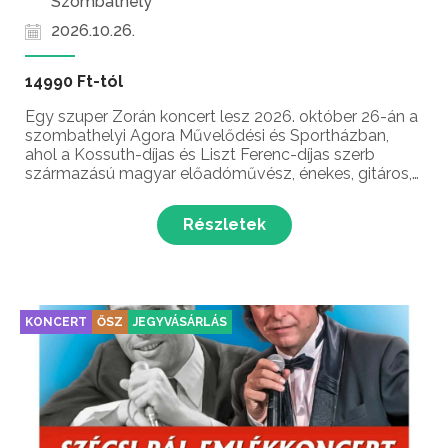
Szombathely
2026.10.26.
14990 Ft-tól
Egy szuper Zorán koncert lesz 2026. október 26-án a
szombathelyi Agora Művelődési és Sportházban,
ahol a Kossuth-díjas és Liszt Ferenc-díjas szerb
származású magyar előadóművész, énekes, gitáros,
zeneszerző Sztevanovity Zorán egy felejthetetlen
koncerttel készül a közönség számára!...
Részletek
KONCERT
ŐSZ
JEGYVÁSÁRLÁS