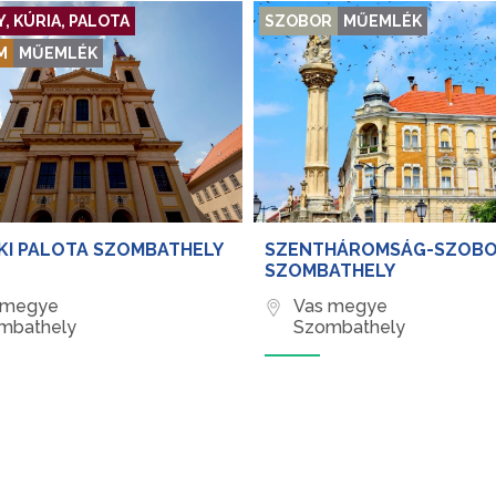
, KÚRIA, PALOTA
SZOBOR
MŰEMLÉK
M
MŰEMLÉK
KI PALOTA SZOMBATHELY
SZENTHÁROMSÁG-SZOB
SZOMBATHELY
 megye
Vas megye
mbathely
Szombathely