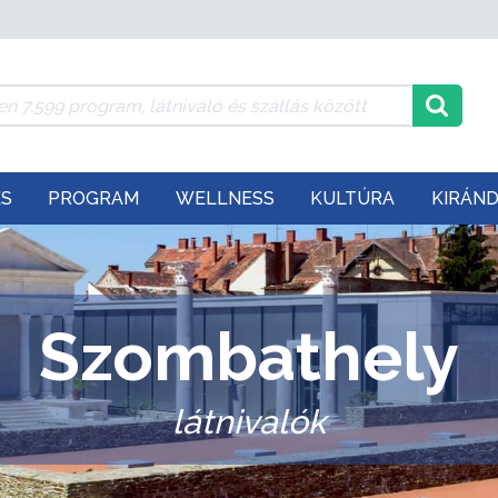
ÉS
PROGRAM
WELLNESS
KULTÚRA
KIRÁN
Szombathely
látnivalók