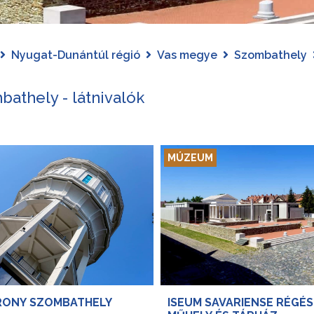
Nyugat-Dunántúl régió
Vas megye
Szombathely
athely - látnivalók
MÚZEUM
RONY SZOMBATHELY
ISEUM SAVARIENSE RÉGÉS