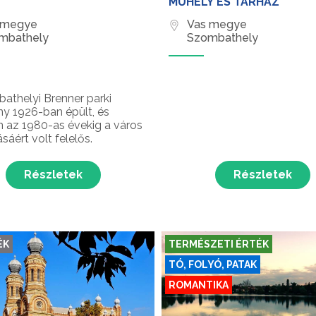
MŰHELY ÉS TÁRHÁZ
 megye
Vas megye
mbathely
Szombathely
athelyi Brenner parki
ny 1926-ban épült, és
 az 1980-as évekig a város
ásáért volt felelős.
Részletek
Részletek
ÉK
TERMÉSZETI ÉRTÉK
TÓ, FOLYÓ, PATAK
ROMANTIKA