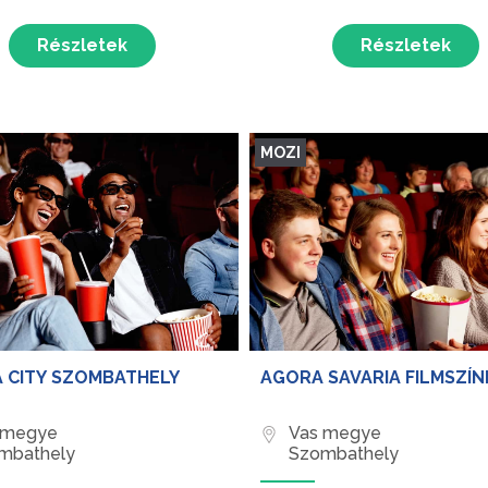
Részletek
Részletek
MOZI
 CITY SZOMBATHELY
AGORA SAVARIA FILMSZÍ
 megye
Vas megye
mbathely
Szombathely