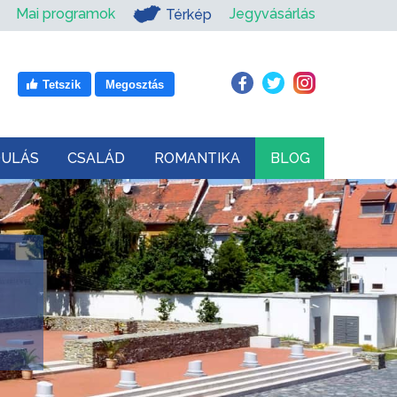
Mai programok
Jegyvásárlás
Térkép
Tetszik
Megosztás
DULÁS
CSALÁD
ROMANTIKA
BLOG