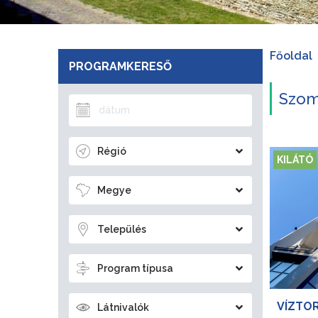
Főoldal
PROGRAMKERESŐ
Szomb
Régió
KILÁTÓ
Megye
Település
Program típusa
VÍZTO
Látnivalók