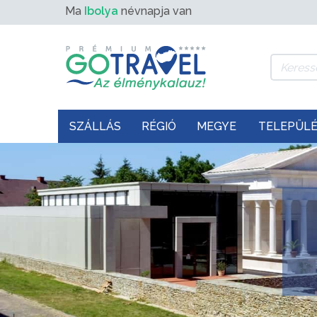
Ma
Ibolya
névnapja van
SZÁLLÁS
RÉGIÓ
MEGYE
TELEPÜL