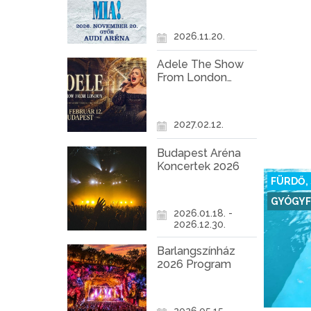
Győr
2026.11.20.
Adele The Show
From London
Koncert Budapest
2027
2027.02.12.
Budapest Aréna
Koncertek 2026
FÜRDŐ,
GYÓGY
2026.01.18. -
2026.12.30.
Barlangszínház
2026 Program
2026.05.15. -