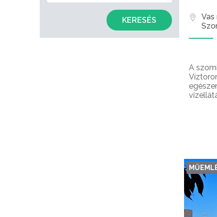
Vas
KERESÉS
Szo
A szomb
Víztoro
egészen
vízellát
MŰEML