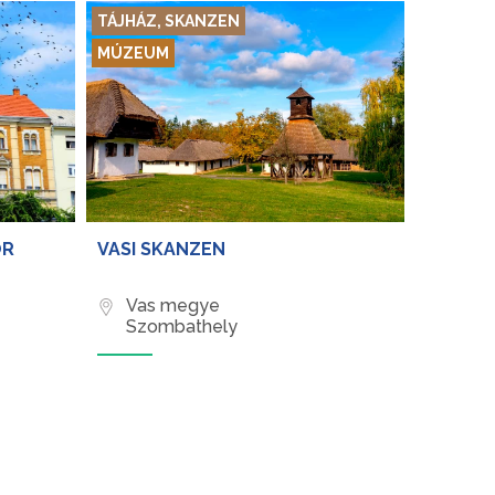
TÁJHÁZ, SKANZEN
MÚZEUM
OR
VASI SKANZEN
Vas megye
Szombathely