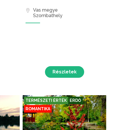
Vas megye
Szombathely
Részletek
TERMÉSZETI ÉRTÉK
ERDŐ
ROMANTIKA