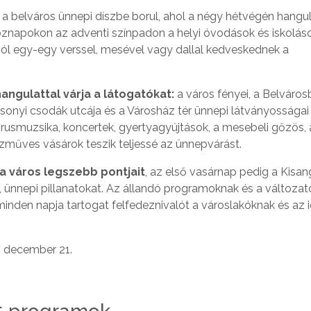
a belváros ünnepi díszbe borul, ahol a négy hétvégén hangu
öznapokon az adventi színpadon a helyi óvodások és iskolás
ból egy-egy verssel, mesével vagy dallal kedveskednek a
angulattal várja a látogatókat:
a város fényei, a Belváro
csonyi csodák utcája és a Városház tér ünnepi látványossága
rusmuzsika, koncertek, gyertyagyújtások, a mesebeli gőzös, 
műves vásárok teszik teljessé az ünnepvárást.
a város legszebb pontjait
, az első vasárnap pedig a Kisa
, ünnepi pillanatokat. Az állandó programoknak és a változat
nden napja tartogat felfedeznivalót a városlakóknak és az 
. december 21.