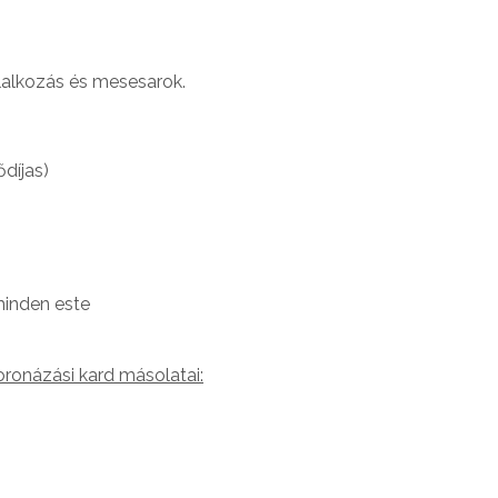
lalkozás és mesesarok.
ődíjas)
minden este
ronázási kard másolatai: