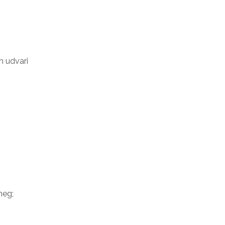
h udvari
meg;