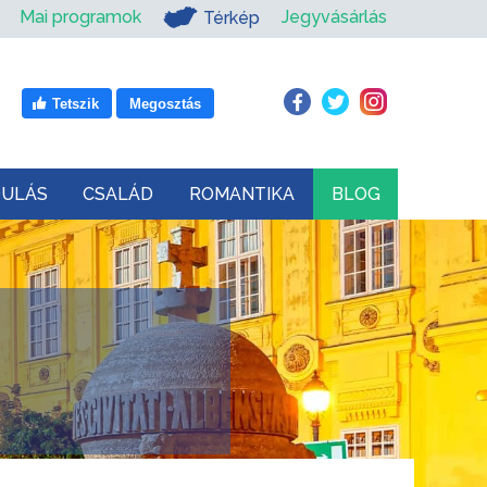
Mai programok
Jegyvásárlás
Térkép
Tetszik
Megosztás
DULÁS
CSALÁD
ROMANTIKA
BLOG