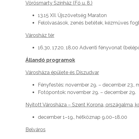
Vörösmarty Színház (Fő u. 8.)
13.15 XII. Újszövetség Maraton
Felolvasások, zenés betétek, kézműves fog
Városház tér
16.30, 17.20, 18.00 Adventi fényvonat (belép
Állandó programok
Városháza épülete és Díszudvar
Fényfestés: november 29. – december 23., 
Fotópontok: november 29. – december 29.
Nyitott Városháza – Szent Korona, országalma, ko
december 1–19., hétköznap 9.00–18.00
Belváros