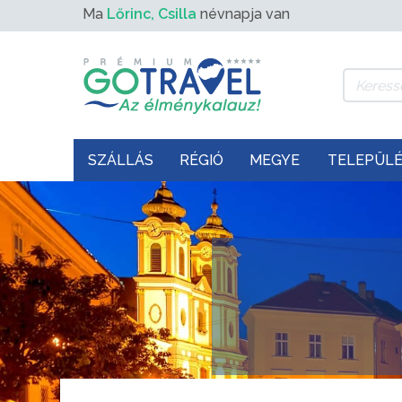
Ma
Lőrinc, Csilla
névnapja van
SZÁLLÁS
RÉGIÓ
MEGYE
TELEPÜL