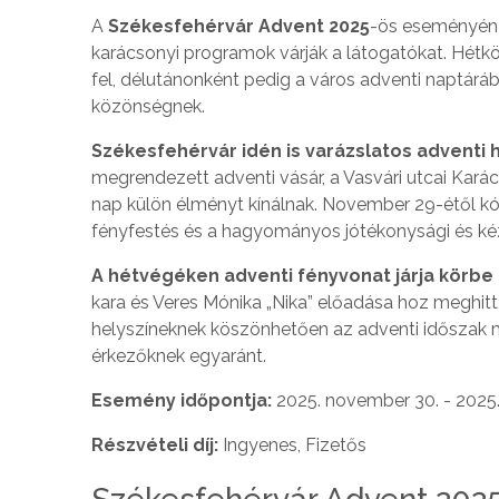
A
Székesfehérvár Advent 2025
-ös eseményén 
karácsonyi programok várják a látogatókat. Hétk
fel, délutánonként pedig a város adventi naptárá
közönségnek.
Székesfehérvár idén is varázslatos adventi h
megrendezett adventi vásár, a Vasvári utcai Kará
nap külön élményt kínálnak. November 29-étől kó
fényfestés és a hagyományos jótékonysági és kéz
A hétvégéken adventi fényvonat járja körbe 
kara és Veres Mónika „Nika” előadása hoz meghitt
helyszíneknek köszönhetően az adventi időszak mi
érkezőknek egyaránt.
Esemény időpontja:
2025. november 30. - 2025
Részvételi díj:
Ingyenes, Fizetős