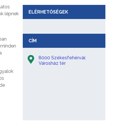
latos
ELÉRHETŐSÉGEK
ok lépnek
sban
CÍM
i minden
a
8000 Székesfehérvár,
Városház tér
ngyalok
os
ide