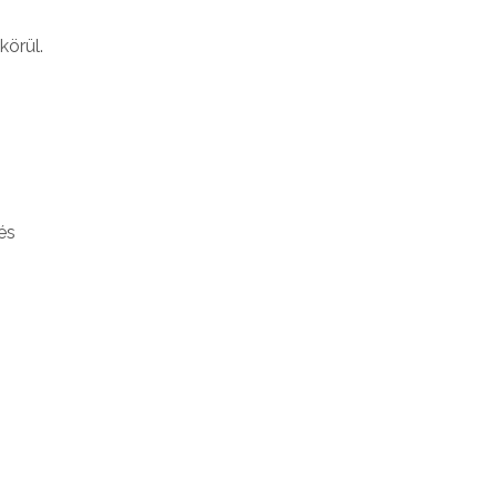
körül.
és