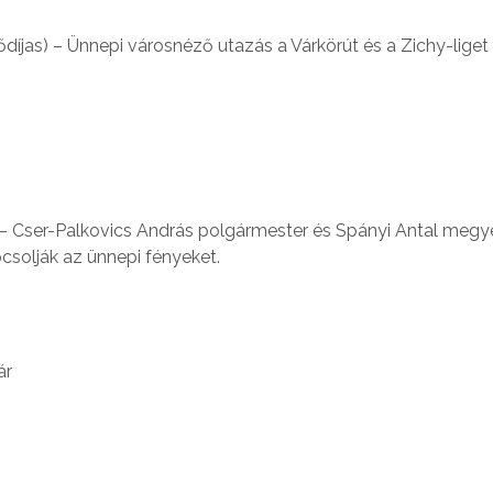
ődíjas) – Ünnepi városnéző utazás a Várkörút és a Zichy-liget 
 – Cser-Palkovics András polgármester és Spányi Antal megy
csolják az ünnepi fényeket.
ár