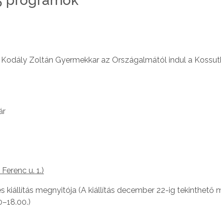
5 programok
 Kodály Zoltán Gyermekkar az Országalmától indul a Kossut
ár
Ferenc u. 1.)
és kiállítás megnyitója (A kiállítás december 22-ig tekinthető 
0–18.00.)