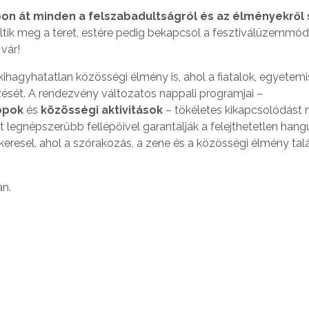
apon át minden a felszabadultságról és az élményekről 
ltik meg a teret, estére pedig bekapcsol a fesztiválüzemmód
 vár!
ihagyhatatlan közösségi élmény is, ahol a fiatalok, egyetemi
ését. A rendezvény változatos nappali programjai –
opok
és
közösségi aktivitások
– tökéletes kikapcsolódást 
t legnépszerűbb fellépőivel garantálják a felejthetetlen hang
eresel, ahol a szórakozás, a zene és a közösségi élmény talá
an.