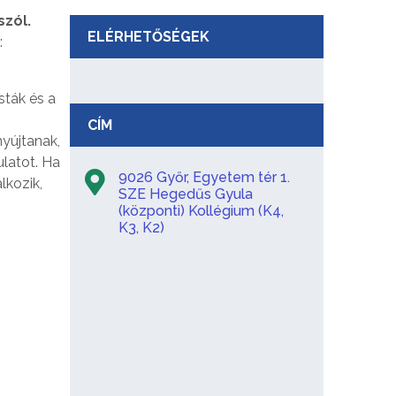
szól.
ELÉRHETŐSÉGEK
:
sták és a
CÍM
nyújtanak,
ulatot. Ha
9026 Győr, Egyetem tér 1.
lkozik,
SZE Hegedűs Gyula
(központi) Kollégium (K4,
K3, K2)