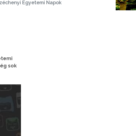
Széchenyi Egyetemi Napok
etemi
még sok