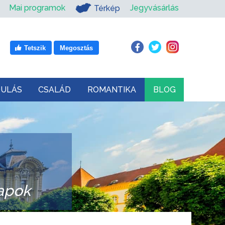
Mai programok
Jegyvásárlás
Térkép
Tetszik
Megosztás
DULÁS
CSALÁD
ROMANTIKA
BLOG
apok