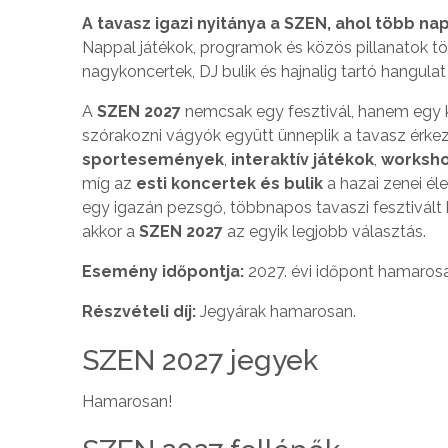
A tavasz igazi nyitánya a SZEN, ahol több n
Nappal játékok, programok és közös pillanatok tö
nagykoncertek, DJ bulik és hajnalig tartó hangulat
A
SZEN 2027
nemcsak egy fesztivál, hanem egy k
szórakozni vágyók együtt ünneplik a tavasz érkez
sportesemények
,
interaktív játékok
,
worksh
míg az
esti koncertek és bulik
a hazai zenei éle
egy igazán pezsgő, többnapos tavaszi fesztivált k
akkor a
SZEN 2027
az egyik legjobb választás.
Esemény időpontja:
2027. évi időpont hamaros
Részvételi díj:
Jegyárak hamarosan.
SZEN 2027 jegyek
Hamarosan!