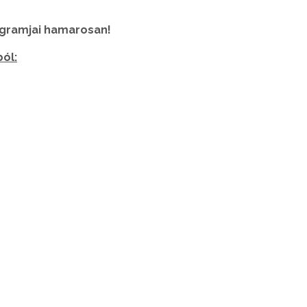
gramjai hamarosan!
ból: