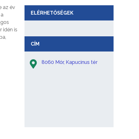
e az év
ELÉRHETŐSÉGEK
 a
ágos
 idén is
ba,
CÍM
8060 Mór, Kapucinus tér