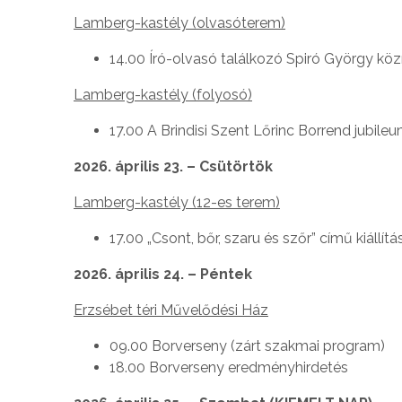
Lamberg-kastély (olvasóterem)
14.00 Író-olvasó találkozó Spiró György k
Lamberg-kastély (folyosó)
17.00 A Brindisi Szent Lőrinc Borrend jubileum
2026. április 23. – Csütörtök
Lamberg-kastély (12-es terem)
17.00 „Csont, bőr, szaru és szőr” című kiállít
2026. április 24. – Péntek
Erzsébet téri Művelődési Ház
09.00 Borverseny (zárt szakmai program)
18.00 Borverseny eredményhirdetés