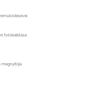
özreműködésével
i fotókiállítása
ás megnyitója