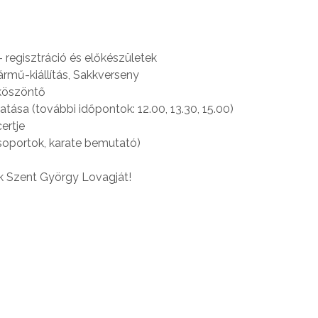
 regisztráció és előkészületek
rmű-kiállítás, Sakkverseny
 köszöntő
tása (további időpontok: 12.00, 13.30, 15.00)
ertje
csoportok, karate bemutató)
k Szent György Lovagját!