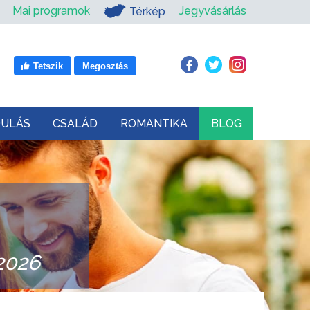
Mai programok
Jegyvásárlás
Térkép
Tetszik
Megosztás
DULÁS
CSALÁD
ROMANTIKA
BLOG
2026