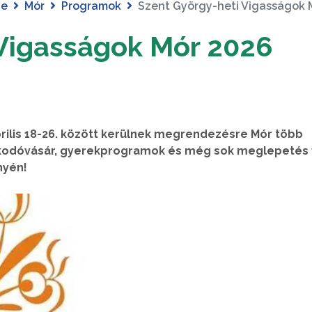
ye
Mór
Programok
Szent György-heti Vigasságok 
 Vigasságok Mór 2026
prilis 18-26. között kerülnek megrendezésre Mór több
rakodóvásár, gyerekprogramok és még sok meglepetés 
nyén!