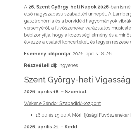
A
26. Szent György-heti Napok 2026
-ban ismét
első nagyszabású szabadtéri ünnepét. A Lamberg-ka
gasztronómia és a borvidéki hagyományok vibráló
versenyéről, a fúvószenekar varázslatos musicalest
bebizonyítja, hogy a közösségi élmény és a minősé
élvezze a családi koncerteket, és legyen részese 
Esemény időpontja:
2026. április 18-26.
Részvételi díj:
Ingyenes
Szent György-heti Vigassá
2026. április 18. – Szombat
Wekerle Sándor Szabadidőközpont
16.00 és 19.00 A Móri Ifjúsági Fúvószenek
2026. április 21. – Kedd