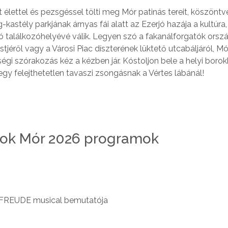
 élettel és pezsgéssel tölti meg Mór patinás tereit, köszöntv
stély parkjának árnyas fái alatt az Ezerjó hazája a kultúra,
 találkozóhelyévé válik. Legyen szó a fakanálforgatók orsz
jéről vagy a Városi Piac díszterének lüktető utcabáljáról, Mór
gi szórakozás kéz a kézben jár. Kóstoljon bele a helyi borok
egy felejthetetlen tavaszi zsongásnak a Vértes lábánál!
gok Mór 2026 programok
ar FREUDE musical bemutatója