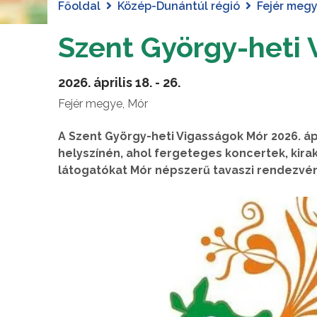
Főoldal
Közép-Dunántúl régió
Fejér meg
Szent György-heti
2026. április 18. - 26.
Fejér megye, Mór
A Szent György-heti Vigasságok Mór 2026. á
helyszínén, ahol fergeteges koncertek, ki
látogatókat Mór népszerű tavaszi rendezvé