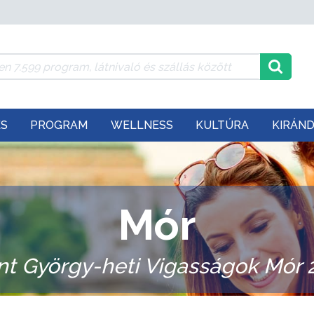
ÉS
PROGRAM
WELLNESS
KULTÚRA
KIRÁN
Mór
nt György-heti Vigasságok Mór 