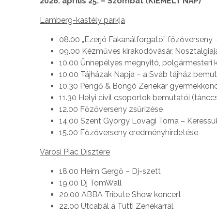
2026. április 25. – Szombat (KIEMELT NAP)
Lamberg-kastély parkja
08.00 „Ezerjó Fakanálforgató” főzőverseny –
09.00 Kézműves kirakodóvásár, Nosztalgiajá
10.00 Ünnepélyes megnyitó, polgármesteri
10.00 Tájházak Napja – a Sváb tájház bemuta
10.30 Pengő & Bongó Zenekar gyermekkonc
11.30 Helyi civil csoportok bemutatói (tánc
12.00 Főzőverseny zsűrizése
14.00 Szent György Lovagi Torna – Keressü
15.00 Főzőverseny eredményhirdetése
Városi Piac Dísztere
18.00 Heim Gergő – Dj-szett
19.00 Dj TomWall
20.00 ABBA Tribute Show koncert
22.00 Utcabál a Tutti Zenekarral