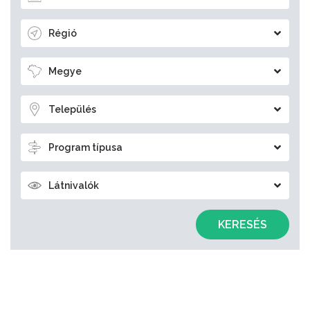
Régió
Megye
Település
Program típusa
Látnivalók
KERESÉS