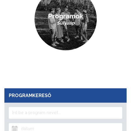
Programok
Sülysáp
PROGRAMKERESŐ