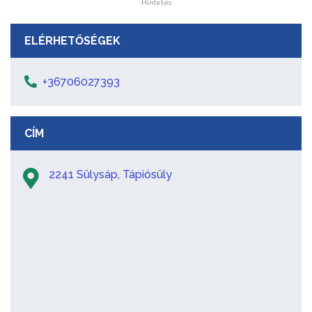
Hirdetés
ELÉRHETŐSÉGEK
+36706027393
CÍM
2241 Sülysáp, Tápiósüly