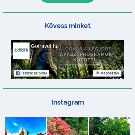
Kövess minket
Gotravel.hu
Tetszik
az oldal
Megosztás
Instagram