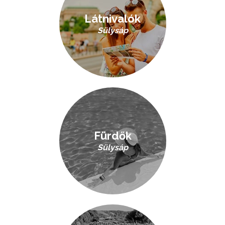
Látnivalók
Sülysáp
Fürdők
Sülysáp