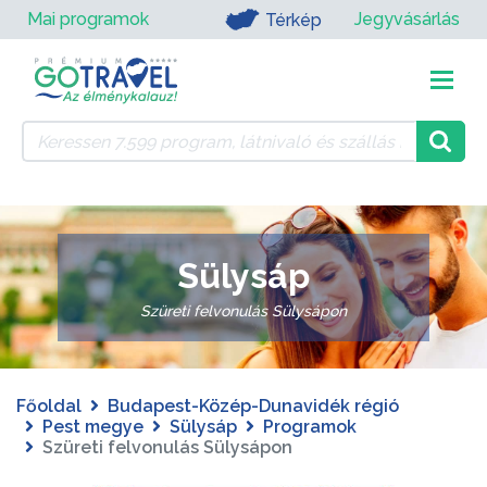
Mai programok
Jegyvásárlás
Térkép
Sülysáp
Szüreti felvonulás Sülysápon
Főoldal
Budapest-Közép-Dunavidék régió
Pest megye
Sülysáp
Programok
Szüreti felvonulás Sülysápon