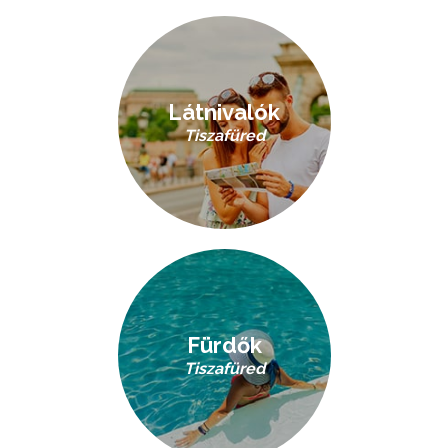
Látnivalók
Tiszafüred
Fürdők
Tiszafüred