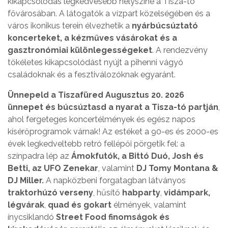
kikapcsolódás legkedvesebb helyszíne a Tisza-tó
fővárosában. A látogatók a vízpart közelségében és a
város ikonikus terein élvezhetik a
nyárbúcsúztató
koncerteket, a kézműves vásárokat és a
gasztronómiai különlegességeket
. A rendezvény
tökéletes kikapcsolódást nyújt a pihenni vágyó
családoknak és a fesztiválozóknak egyaránt.
Ünnepeld a Tiszafüred Augusztus 20. 2026
ünnepet és búcsúztasd a nyarat a Tisza-tó partján
,
ahol fergeteges koncertélmények és egész napos
kísérőprogramok várnak! Az estéket a 90-es és 2000-es
évek legkedveltebb retró fellépői pörgetik fel: a
színpadra lép az
Ámokfutók, a Bittó Duó, Josh és
Betti, az UFO Zenekar
, valamint
DJ Tomy Montana &
DJ Miller.
A napközbeni forgatagban látványos
traktorhúzó verseny
, hűsítő
habparty
,
vidámpark,
légvárak
,
quad és gokart
élmények, valamint
ínycsiklandó
Street Food finomságok és