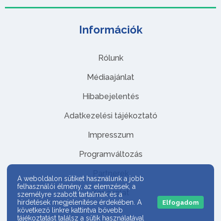
Információk
Rólunk
Médiaajánlat
Hibabejelentés
Adatkezelési tájékoztató
Impresszum
Programváltozás
Partnerek
A weboldalon sütiket használunk a jobb
felhasználói élmény, az elemzések, a
Kapcsolat
személyre szabott tartalmak és a
hirdetések megjelenítése érdekében. A
Elfogadom
következő linkre kattintva bővebb
tájékoztatást találsz a sütik használatával