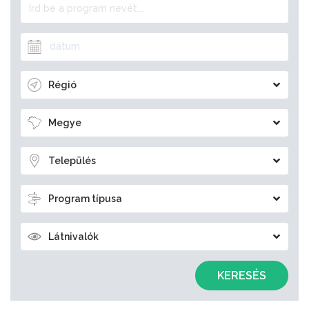
Régió
Megye
Település
Program típusa
Látnivalók
KERESÉS