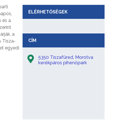
arti
ELÉRHETŐSÉGEK
napos,
 és a
zerint
rják, a
CÍM
A Tisza-
et egyedi
5350 Tiszafüred, Morotva
kerékpáros pihenőpark