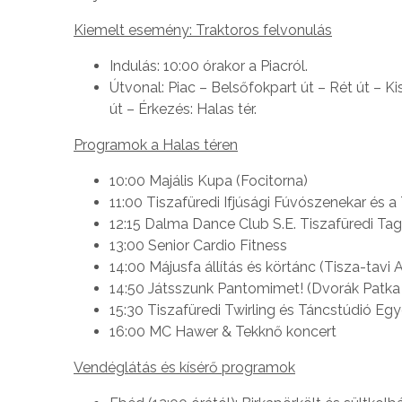
Kiemelt esemény: Traktoros felvonulás
Indulás: 10:00 órakor a Piacról.
Útvonal: Piac – Belsőfokpart út – Rét út – Ki
út – Érkezés: Halas tér.
Programok a Halas téren
10:00 Majális Kupa (Focitorna)
11:00 Tiszafüredi Ifjúsági Fúvószenekar és 
12:15 Dalma Dance Club S.E. Tiszafüredi Ta
13:00 Senior Cardio Fitness
14:00 Májusfa állítás és körtánc (Tisza-tavi
14:50 Játsszunk Pantomimet! (Dvorák Patka
15:30 Tiszafüredi Twirling és Táncstúdió Egy
16:00 MC Hawer & Tekknő koncert
Vendéglátás és kísérő programok