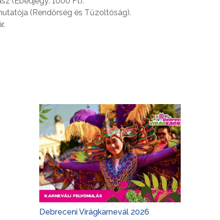
ász (Ebédjegy: 1000 Ft).
utatója (Rendőrség és Tűzoltóság).
r.
Debreceni Virágkarnevál 2026