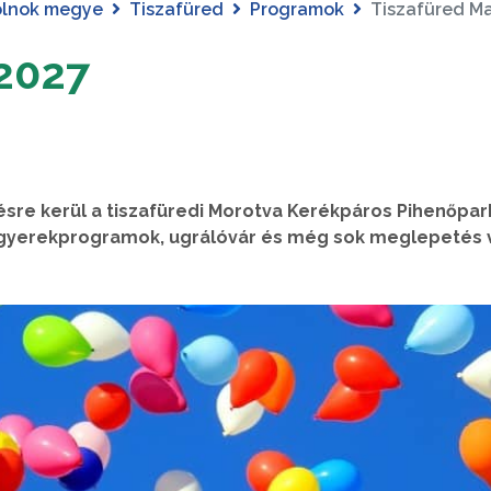
olnok megye
Tiszafüred
Programok
Tiszafüred Ma
 2027
ésre kerül a tiszafüredi Morotva Kerékpáros Pihenőpar
, gyerekprogramok, ugrálóvár és még sok meglepetés v