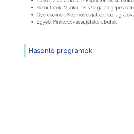
Ebéd (12:00 órától): Birkapörkölt és sültkolb
Bemutatók: Munka- és szolgálati gépek bem
Gyerekeknek: Kézműves játszóház, ugrálóvá
Egyéb: Kirakodóvásár, játékok, büfék
Hasonló programok