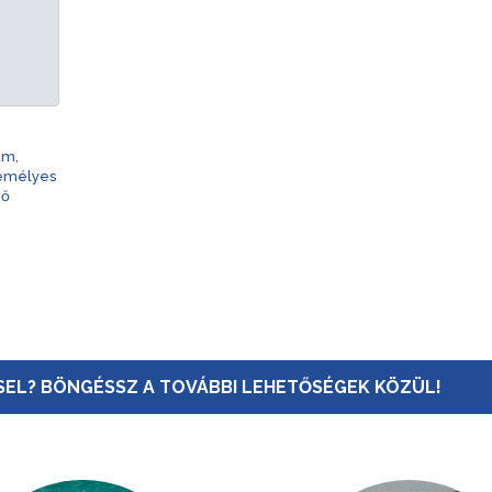
am,
zemélyes
nő
EL? BÖNGÉSSZ A TOVÁBBI LEHETŐSÉGEK KÖZÜL!