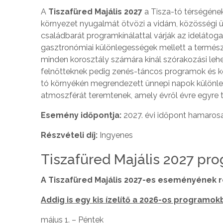
A
Tiszafüred Majális 2027
a Tisza-tó térségéne
környezet nyugalmát ötvözi a vidám, közösségi ü
családbarát programkínálattal várják az idelátog
gasztronómiai különlegességek mellett a termész
minden korosztály számára kínál szórakozási lehe
felnőtteknek pedig zenés-táncos programok és kö
tó környékén megrendezett ünnepi napok különleg
atmoszférát teremtenek, amely évről évre egyre t
Esemény időpontja:
2027. évi időpont hamaros
Részvételi díj:
Ingyenes
Tiszafüred Majális 2027 pr
A Tiszafüred Majális 2027-es eseményének 
Addig is egy kis ízelítő a 2026-os programok
május 1. – Péntek