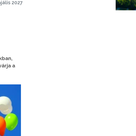
jális 2027
kban,
árja a