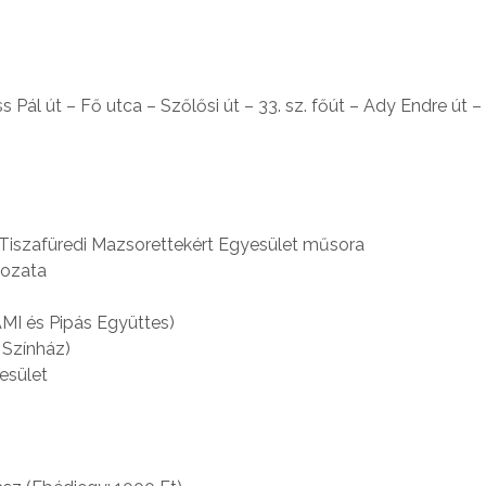
ss Pál út – Fő utca – Szőlősi út – 33. sz. főút – Ady Endre út –
a Tiszafüredi Mazsorettekért Egyesület műsora
gozata
 AMI és Pipás Együttes)
 Színház)
esület