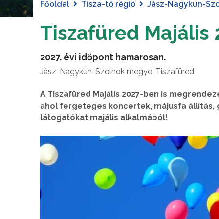
Főoldal
Tisza-tó régió
Jász-Nagykun-Sz
Tiszafüred Majális
2027. évi időpont hamarosan.
Jász-Nagykun-Szolnok megye, Tiszafüred
A Tiszafüred Majális 2027-ben is megrendez
ahol fergeteges koncertek, májusfa állítás
látogatókat majális alkalmából!