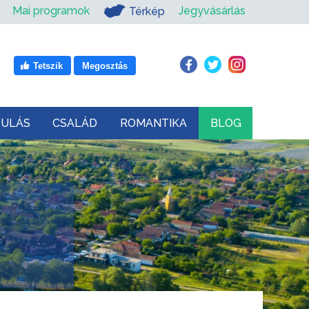
Mai programok
Jegyvásárlás
Térkép
Tetszik
Megosztás
DULÁS
CSALÁD
ROMANTIKA
BLOG