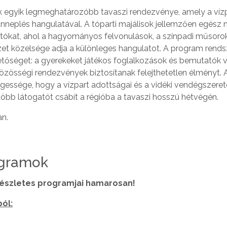
k egyik legmeghatározóbb tavaszi rendezvénye, amely a vízp
nneplés hangulatával. A tóparti majálisok jellemzően egész 
atókat, ahol a hagyományos felvonulások, a színpadi műsorok
et közelsége adja a különleges hangulatot. A program rends
tőséget: a gyerekeket játékos foglalkozások és bemutatók vá
zösségi rendezvények biztosítanak felejthetetlen élményt. 
essége, hogy a vízpart adottságai és a vidéki vendégszeret
öbb látogatót csábít a régióba a tavaszi hosszú hétvégén.
an.
ogramok
részletes programjai hamarosan!
ból: