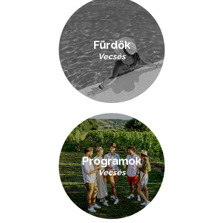
Fürdők
Vecsés
Programok
Vecsés