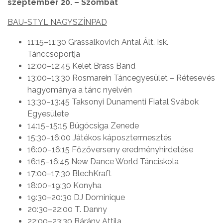
szeptember 20. – Szombat
BAU-STYL NAGYSZÍNPAD
11:15–11:30 Grassalkovich Antal Ált. Isk.
Tánccsoportja
12:00–12:45 Kelet Brass Band
13:00–13:30 Rosmarein Táncegyesület – Rétesevés
hagyománya a tánc nyelvén
13:30–13:45 Taksonyi Dunamenti Fiatal Svábok
Egyesülete
14:15–15:15 Búgócsiga Zenede
15:30–16:00 Játékos káposztermesztés
16:00–16:15 Főzőverseny eredményhirdetése
16:15–16:45 New Dance World Tánciskola
17:00–17:30 BlechKraft
18:00–19:30 Konyha
19:30–20:30 DJ Dominique
20:30–22:00 T. Danny
22:00–23:30 Bárány Attila