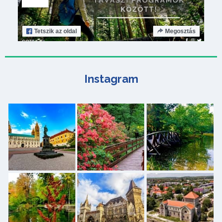
Tetszik
az oldal
Megosztás
Instagram