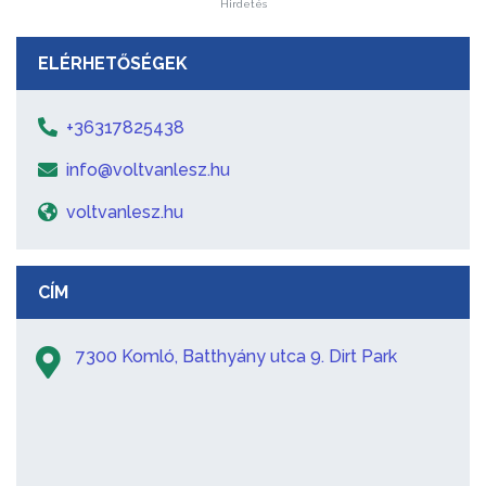
Hirdetés
ELÉRHETŐSÉGEK
+36317825438
info@voltvanlesz.hu
voltvanlesz.hu
CÍM
7300 Komló, Batthyány utca 9. Dirt Park