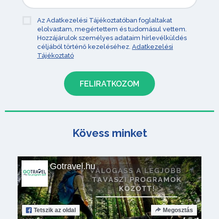
Az Adatkezelési Tájékoztatóban foglaltakat
elolvastam, megértettem és tudomásul vettem.
Hozzájárulok személyes adataim hírlevélküldés
céljából történő kezeléséhez.
Adatkezelési
Tájékoztató
Kövess minket
Gotravel.hu
Tetszik
az oldal
Megosztás