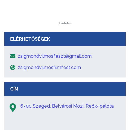
Hirdetés
ELÉRHETŐSÉGEK
zsigmondvilmosfeszt@gmail.com
zsigmondvilmosfilmfest.com
CÍM
6700 Szeged, Belvárosi Mozi, Reők- palota