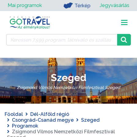
Mai programok
Jegyvásárlás
Térkép
Szeged
Zsigmond Vilmos Nemzetközi Filmfesztivál Szeged
Főoldal
Dél-Alföld régió
Csongrád-Csanád megye
Szeged
Programok
Zsigmond Vilmos Nemzetközi Filmfesztivál