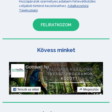
Hozzájárulok személyes adataim hírlevélküldés
céljából történő kezeléséhez.
Adatkezelési
Tájékoztató
Kövess minket
Gotravel.hu
Tetszik
az oldal
Megosztás