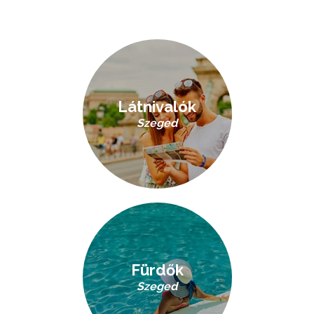
Látnivalók
Szeged
Fürdők
Szeged