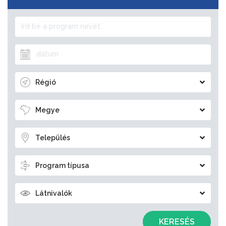
Régió
Megye
Település
Program típusa
Látnivalók
KERESÉS