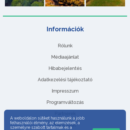
Információk
Rólunk
Médiaajánlat
Hibabejelentés
Adatkezelési tájékoztató
Impresszum
Programváltozás
Partnerek
A weboldalon sütiket használunk a jobb
felhasználói élmény, az elemzések, a
Kapcsolat
személyre szabott tartalmak és a