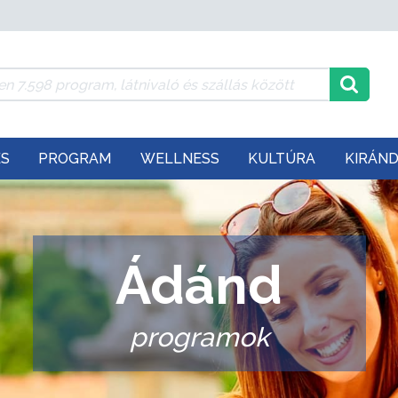
ÉS
PROGRAM
WELLNESS
KULTÚRA
KIRÁN
Ádánd
programok