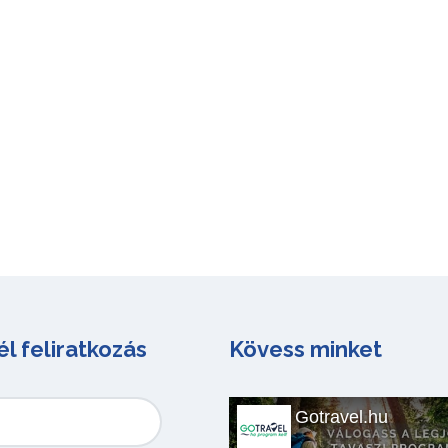
él feliratkozás
Kövess minket
Gotravel.hu