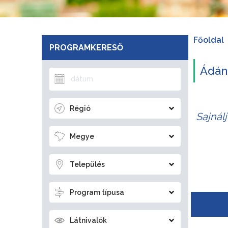
Főoldal
PROGRAMKERESŐ
Ádán
Régió
Sajnál
Megye
Település
Program típusa
Látnivalók