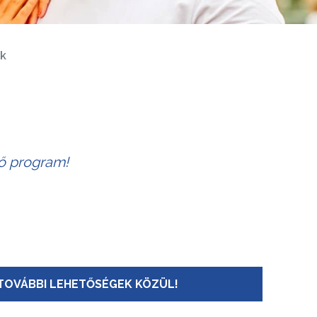
k
tő program!
TOVÁBBI LEHETŐSÉGEK KÖZÜL!