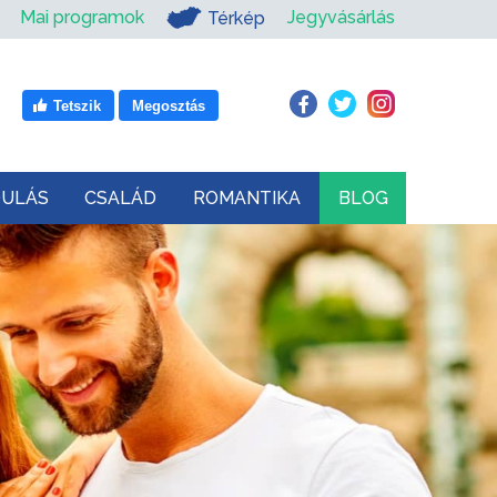
Mai programok
Jegyvásárlás
Térkép
Tetszik
Megosztás
DULÁS
CSALÁD
ROMANTIKA
BLOG