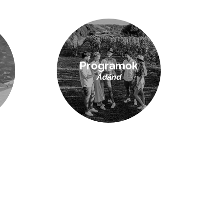
Programok
Ádánd