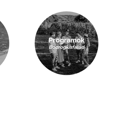
Programok
Bodrogkisfalud