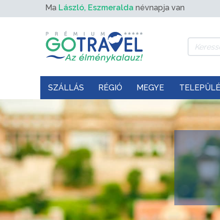
Ma
László, Eszmeralda
névnapja van
SZÁLLÁS
RÉGIÓ
MEGYE
TELEPÜL