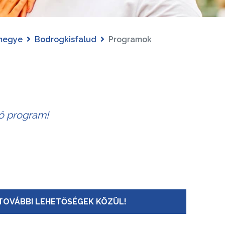
megye
Bodrogkisfalud
Programok
tő program!
TOVÁBBI LEHETŐSÉGEK KÖZÜL!