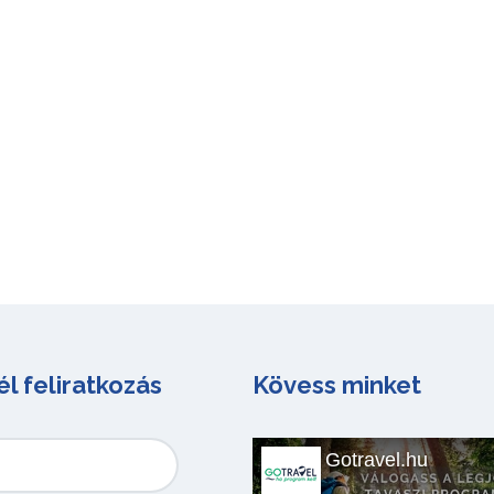
él feliratkozás
Kövess minket
Gotravel.hu