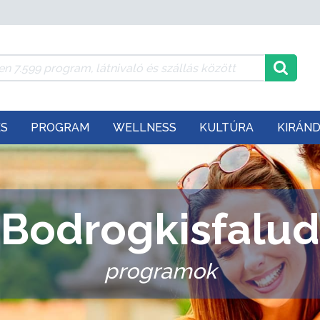
ÉS
PROGRAM
WELLNESS
KULTÚRA
KIRÁN
Bodrogkisfalud
programok