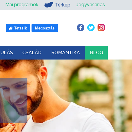
Mai programok
Jegyvásárlás
Térkép
Tetszik
Megosztás
DULÁS
CSALÁD
ROMANTIKA
BLOG