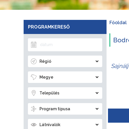
Főoldal
PROGRAMKERESŐ
Bodr
Régió
Sajnál
Megye
Település
Program típusa
Látnivalók