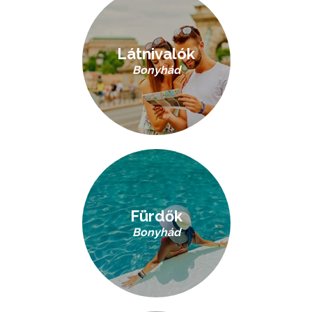
Látnivalók
Bonyhád
Fürdők
Bonyhád