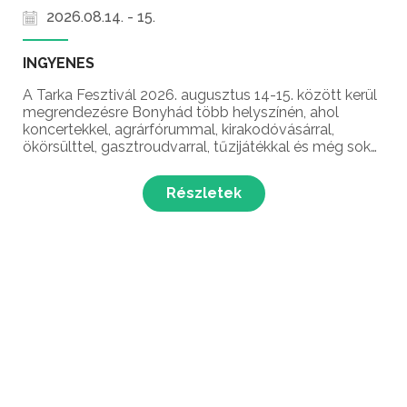
2026.08.14. - 15.
INGYENES
A Tarka Fesztivál 2026. augusztus 14-15. között kerül
megrendezésre Bonyhád több helyszínén, ahol
koncertekkel, agrárfórummal, kirakodóvásárral,
ökörsülttel, gasztroudvarral, tűzijátékkal és még sok
meglepetéssel várják a látogatókat Bonyhád és a
völgységi térség legnagyobb gasztrokulturális
Részletek
rendezv...