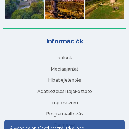
Információk
Rólunk
Médiaajánlat
Hibabejelentés
Adatkezelési tájékoztató
Impresszum
Programváltozás
Partnerek
A weboldalon sütiket használunk a jobb