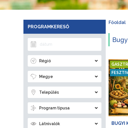
Főoldal
PROGRAMKERESŐ
Bugy
Régió
GASZTR
FESZTI
Megye
Település
Program típusa
BUGYI 
Látnivalók