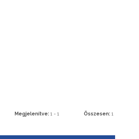
Megjelenítve:
1 - 1
Összesen:
1