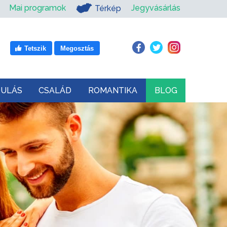
Mai programok
Jegyvásárlás
Térkép
Tetszik
Megosztás
DULÁS
CSALÁD
ROMANTIKA
BLOG