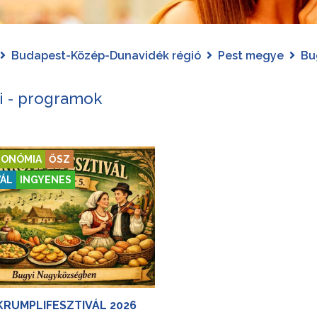
Budapest-Közép-Dunavidék régió
Pest megye
Bu
i - programok
ONÓMIA
ŐSZ
VÁL
INGYENES
KRUMPLIFESZTIVÁL 2026