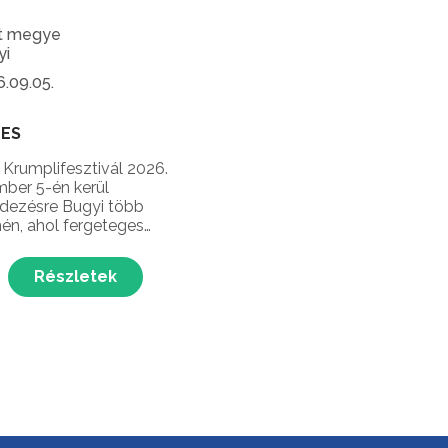
t megye
yi
.09.05.
NES
 Krumplifesztivál 2026.
ber 5-én kerül
dezésre Bugyi több
nén, ahol fergeteges
ek, táncház, főzőverseny,
 pucoló verseny,
Részletek
ányőrző programok,
s finomságok és
rogramok várják a
ókat Bugyi legnépszerűbb
sztronómiai rendezvényén!...