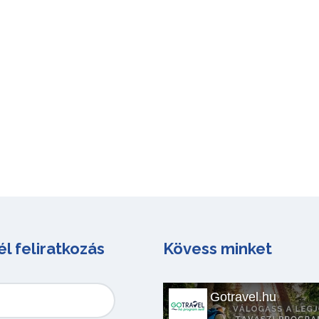
él feliratkozás
Kövess minket
Gotravel.hu