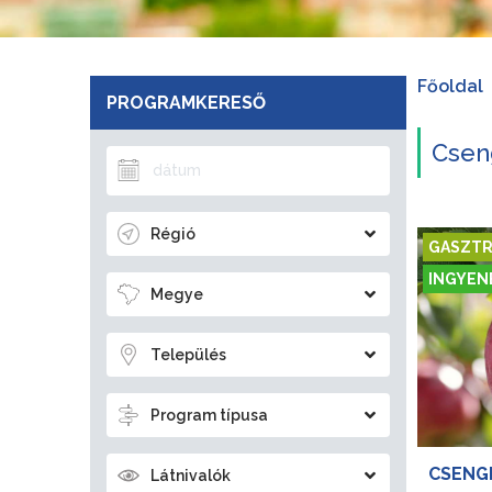
Főoldal
PROGRAMKERESŐ
Csen
Régió
GASZTR
INGYEN
Megye
Település
Program típusa
CSENGE
Látnivalók