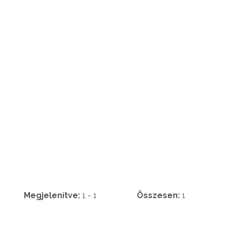
Megjelenítve:
1 - 1
Összesen:
1