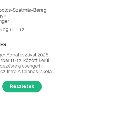
bolcs-Szatmár-Bereg
ye
nger
.09.11. - 12.
NES
er Almafesztivál 2026.
ber 11-12. között kerül
ezésre a csengeri
z Imre Általános Iskola
an, ahol almalekvár főzés és
s, gyerekprogramok,
Részletek
ges koncertek és még sok
tés várja a látogatókat
 legnépszerűbb őszi
ényén!...