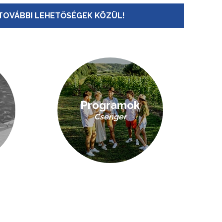
TOVÁBBI LEHETŐSÉGEK KÖZÜL!
Programok
Csenger