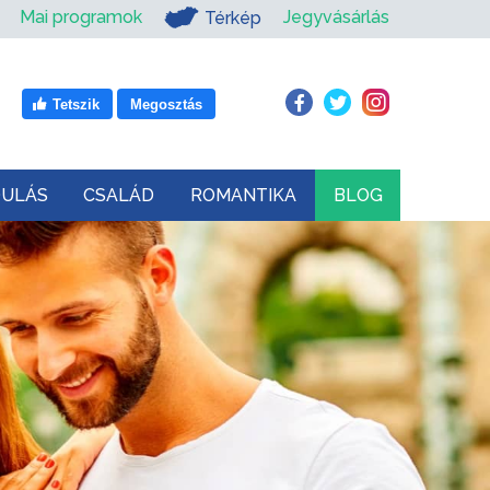
Mai programok
Jegyvásárlás
Térkép
Tetszik
Megosztás
DULÁS
CSALÁD
ROMANTIKA
BLOG