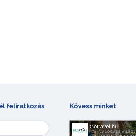
él feliratkozás
Kövess minket
Gotravel.hu