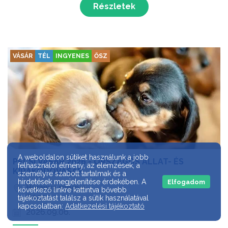
Részletek
VÁSÁR
TÉL
INGYENES
ŐSZ
A weboldalon sütiket használunk a jobb
PÉCSI VÁSÁR 2026 - ORSZÁGOS ÁLLAT- ÉS
felhasználói élmény, az elemzések, a
KIRAKODÓVÁSÁR
személyre szabott tartalmak és a
hirdetések megjelenítése érdekében. A
Elfogadom
Baranya megye
következő linkre kattintva bővebb
Pécs
tájékoztatást találsz a sütik használatával
kapcsolatban:
Adatkezelési tájékoztató
2026.09.06.