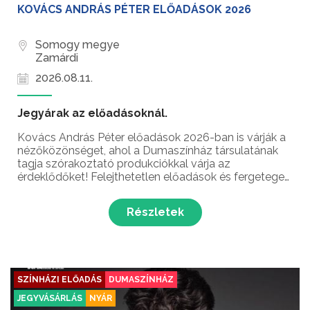
KOVÁCS ANDRÁS PÉTER ELŐADÁSOK 2026
Somogy megye
Zamárdi
2026.08.11.
Jegyárak az előadásoknál.
Kovács András Péter előadások 2026-ban is várják a
nézőközönséget, ahol a Dumaszínház társulatának
tagja szórakoztató produkciókkal várja az
érdeklődőket! Felejthetetlen előadások és fergeteges
stand up comedy élmények – ez vár rád Kovács
András Péter humorista előadásain!...
Részletek
SZÍNHÁZI ELŐADÁS
DUMASZÍNHÁZ
JEGYVÁSÁRLÁS
NYÁR