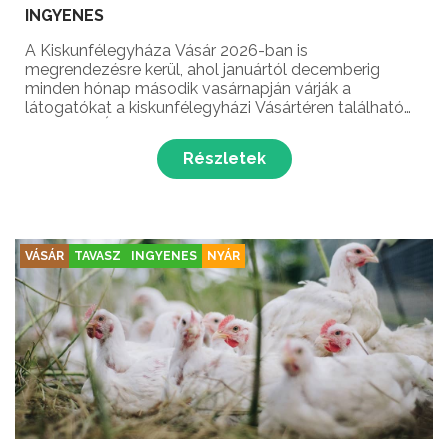
INGYENES
A Kiskunfélegyháza Vásár 2026-ban is
megrendezésre kerül, ahol januártól decemberig
minden hónap második vasárnapján várják a
látogatókat a kiskunfélegyházi Vásártéren található
Országos Állat- és Kirakodóvásáron.
Részletek
VÁSÁR
TAVASZ
INGYENES
NYÁR