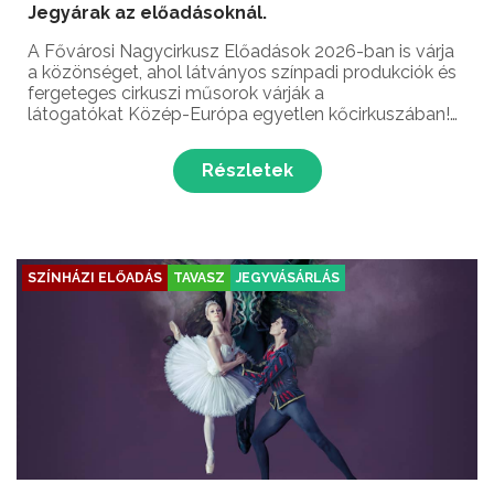
Jegyárak az előadásoknál.
A Fővárosi Nagycirkusz Előadások 2026-ban is várja
a közönséget, ahol látványos színpadi produkciók és
fergeteges cirkuszi műsorok várják a
látogatókat Közép-Európa egyetlen kőcirkuszában!
Nagyszerű előadások és felejthetetlen élmények - ez
vár rád Budapesten a Fővárosi Nagycirkusz
Részletek
előadásain!...
SZÍNHÁZI ELŐADÁS
TAVASZ
JEGYVÁSÁRLÁS