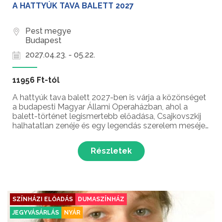
A HATTYÚK TAVA BALETT 2027
Pest megye
Budapest
2027.04.23. - 05.22.
11956 Ft-tól
A hattyúk tava balett 2027-ben is várja a közönséget
a budapesti Magyar Állami Operaházban, ahol a
balett-történet legismertebb előadása, Csajkovszkij
halhatatlan zenéje és egy legendás szerelem meséje
várja a közönséget!
Részletek
SZÍNHÁZI ELŐADÁS
DUMASZÍNHÁZ
JEGYVÁSÁRLÁS
NYÁR