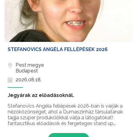
STEFANOVICS ANGÉLA FELLÉPÉSEK 2026
Pest megye
Budapest
2026.08.18.
Jegyárak az előadásoknál.
Stefanovics Angéla fellépések 2026-ban is várják a
nézőközönséget, ahol a Dumaszínház társulatának
tagja szuper produkciókkal várja a látogatókat!
fantasztikus előadások és fergeteges stand up
comedy élmények – ez vár rád Stefanovics Angéla
humorista fellépésein!