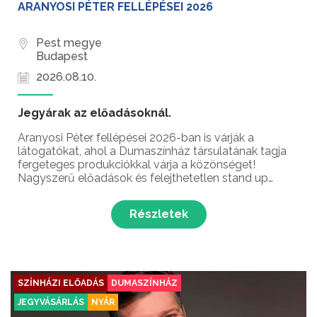
ARANYOSI PÉTER FELLÉPÉSEI 2026
Pest megye
Budapest
2026.08.10.
Jegyárak az előadásoknál.
Aranyosi Péter fellépései 2026-ban is várják a
látogatókat, ahol a Dumaszínház társulatának tagja
fergeteges produkciókkal várja a közönséget!
Nagyszerű előadások és felejthetetlen stand up
comedy élmények – ez vár rád Aranyosi Péter
humorista fellépésein!
Részletek
SZÍNHÁZI ELŐADÁS
DUMASZÍNHÁZ
JEGYVÁSÁRLÁS
NYÁR