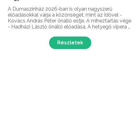
A Dumaszínház 2026-ban is olyan nagyszerű
előadásokkal várja a közönséget, mint az Idővel -
Kovács András Péter önálló estje, A miheztartás vége
- Hadházi László önálló előadása, A hetyegő vipera -
Ráskó Eszter önálló estje, a Duma Swing 3, a Fejben
dől el - Kőhalmi Zoltán önálló estje, a Mit nem mo...
Részletek