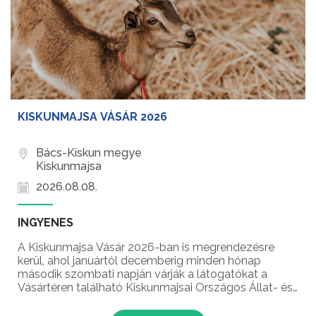
KISKUNMAJSA VÁSÁR 2026
Bács-Kiskun megye
Kiskunmajsa
2026.08.08.
INGYENES
A Kiskunmajsa Vásár 2026-ban is megrendezésre
kerül, ahol januártól decemberig minden hónap
második szombati napján várják a látogatókat a
Vásártéren található Kiskunmajsai Országos Állat- és
Kirakodóvásáron! A Kiskunmajsai Vásárt első
alkalommal 1837-ben rendezték meg, amikor