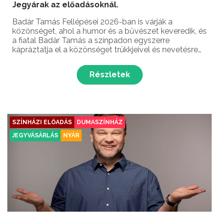
Jegyárak az előadásoknál.
Badár Tamás Fellépései 2026-ban is várják a
közönséget, ahol a humor és a bűvészet keveredik, és
a fiatal Badár Tamás a színpadon egyszerre
kápráztatja el a közönséget trükkjeivel és nevetésre
készteti mindenkit. Itt a profizmus, a pimaszság és a
filmes szenvedély találkozik egyetlen, felejthetetlen...
Részletek
SZÍNHÁZI ELŐADÁS
DUMASZÍNHÁZ
JEGYVÁSÁRLÁS
NYÁR