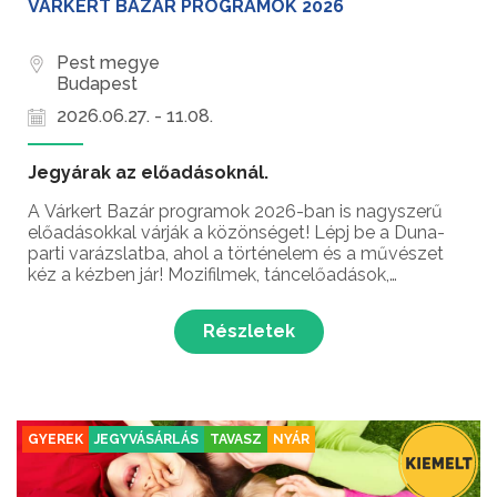
VÁRKERT BAZÁR PROGRAMOK 2026
Pest megye
Budapest
2026.06.27. - 11.08.
Jegyárak az előadásoknál.
A Várkert Bazár programok 2026-ban is nagyszerű
előadásokkal várják a közönséget! Lépj be a Duna-
parti varázslatba, ahol a történelem és a művészet
kéz a kézben jár! Mozifilmek, táncelőadások,
koncertestek, séták és kiállítások – mindez egy
helyen, Budapest ékszerdobozában a Várkert
Részletek
Bazárban!...
GYEREK
JEGYVÁSÁRLÁS
TAVASZ
NYÁR