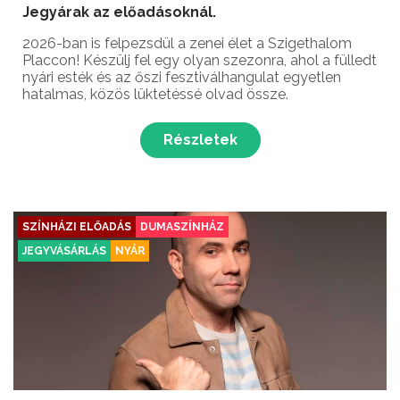
Jegyárak az előadásoknál.
2026-ban is felpezsdül a zenei élet a Szigethalom
Placcon! Készülj fel egy olyan szezonra, ahol a fülledt
nyári esték és az őszi fesztiválhangulat egyetlen
hatalmas, közös lüktetéssé olvad össze.
Részletek
SZÍNHÁZI ELŐADÁS
DUMASZÍNHÁZ
JEGYVÁSÁRLÁS
NYÁR