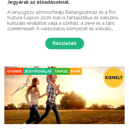
Jegyárak az előadásoknál.
A lenyűgöző atmoszférájú Barlangszínház és a Pro
Kultúra Sopron 2026-ban is fantasztikus és sokszínű
kulturális kínálattal várja a színház, a zene és a tánc
szerelmeseit. A varázslatos környezet és a kiváló
akusztika minden előadást egyedülálló élménnyé
tesz, legyen szó fergeteges vígjátékról, rockm...
Részletek
GYEREK
JEGYVÁSÁRLÁS
TAVASZ
NYÁR