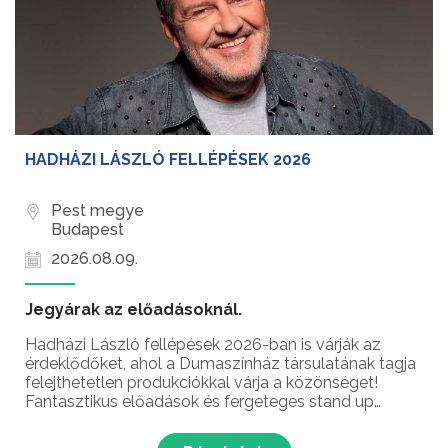
HADHÁZI LÁSZLÓ FELLÉPÉSEK 2026
Pest megye
Budapest
2026.08.09.
Jegyárak az előadásoknál.
Hadházi László fellépések 2026-ban is várják az
érdeklődőket, ahol a Dumaszínház társulatának tagja
felejthetetlen produkciókkal várja a közönséget!
Fantasztikus előadások és fergeteges stand up
comedy élmények – ez vár rád a Karinthy-gyűrűs
magyar humorista fellépésein!...