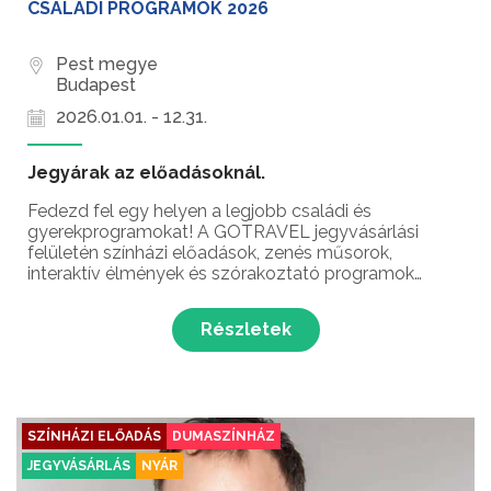
CSALÁDI PROGRAMOK 2026
Pest megye
Budapest
2026.01.01. - 12.31.
Jegyárak az előadásoknál.
Fedezd fel egy helyen a legjobb családi és
gyerekprogramokat! A GOTRAVEL jegyvásárlási
felületén színházi előadások, zenés műsorok,
interaktív élmények és szórakoztató programok
várják a család minden tagját. A jegyvásárlás gyors,
egyszerű és biztonságos – az élmények pedig
Részletek
hosszú időre megmaradnak....
SZÍNHÁZI ELŐADÁS
DUMASZÍNHÁZ
JEGYVÁSÁRLÁS
NYÁR