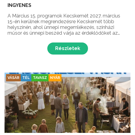
INGYENES
A Március 15. programok Kecskemét 2027. március
15-én kerülnek megrendezésre Kecskemét több
helyszínén, ahol ünnepi megemlékezés, színházi
műsor és ünnepi beszéd várja az érdeklődőket az
1848/49-es forradalom és szabadságharc
évfordulójának alkalmából!
Részletek
VÁSÁR
TÉL
TAVASZ
NYÁR