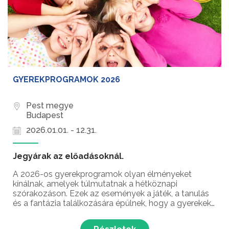
GYEREKPROGRAMOK 2026
Pest megye
Budapest
2026.01.01. - 12.31.
Jegyárak az előadásoknál.
A 2026-os gyerekprogramok olyan élményeket
kínálnak, amelyek túlmutatnak a hétköznapi
szórakozáson. Ezek az események a játék, a tanulás
és a fantázia találkozására épülnek, hogy a gyerekek
aktív résztvevői lehessenek egy valóban emlékezetes
programnak.