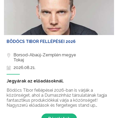
BÖDŐCS TIBOR FELLÉPÉSEI 2026
Borsod-Abaúj-Zemplén megye
Tokaj
2026.08.21.
Jegyárak az előadásoknál.
Bödőcs Tibor fellépései 2026-ban is várják a
közönséget, ahol a Dumaszínház társulatának tagja
fantasztikus produkciókkal várja a közönséget!
Nagyszerű előadások és fergeteges stand up
comedy élmények – ez vár rád Bödőcs Tibor
humorista fellépésein!