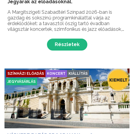
Jegyárak az előadásoknál.
A Margitszigeti Szabadtéri Színpad 2026-ban is
gazdag és sokszínű programkínálattal várja az
érdeklődőket: a tavasztól őszig tartó évadban
világsztár koncertek, szimfonikus és jazz előadások,
látványos showprodukciók, opera- és
musicalbemutatók, valamint különleges tánc- és
Részletek
filmkoncertek gondoskodna...
SZÍNHÁZI ELŐADÁS
KONCERT
KIÁLLÍTÁS
JEGYVÁSÁRLÁS