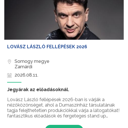
LOVÁSZ LÁSZLÓ FELLÉPÉSEK 2026
Somogy megye
Zamárdi
2026.08.11.
Jegyárak az előadásoknál.
Lovász László fellépések 2026-ban is várják a
nézőközönséget, ahol a Dumaszínház társulatának
tagja felejthetetlen produkciókkal várja a látogatókat!
fantasztikus előadások és fergeteges stand up
comedy élmények – ez vár rád Lovász László
humorista fellépésein!