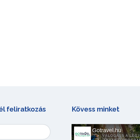
él feliratkozás
Kövess minket
Gotravel.hu