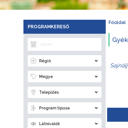
Főoldal
PROGRAMKERESŐ
Gyék
Régió
Sajnál
Megye
Település
Program típusa
Látnivalók