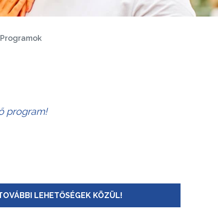
Programok
tő program!
TOVÁBBI LEHETŐSÉGEK KÖZÜL!