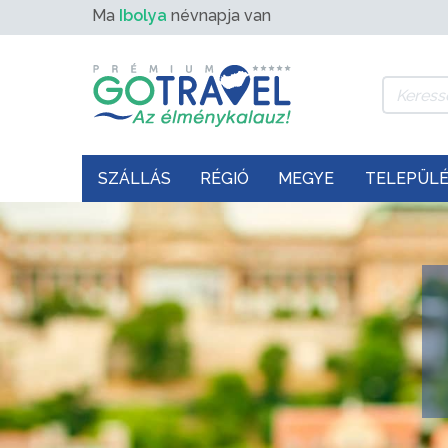
Ma
Ibolya
névnapja van
SZÁLLÁS
RÉGIÓ
MEGYE
TELEPÜL