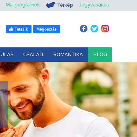
Mai programok
Jegyvásárlás
Térkép
Tetszik
Megosztás
DULÁS
CSALÁD
ROMANTIKA
BLOG