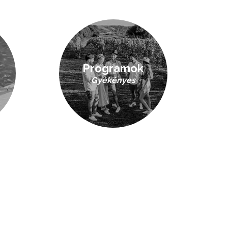
Programok
Gyékényes