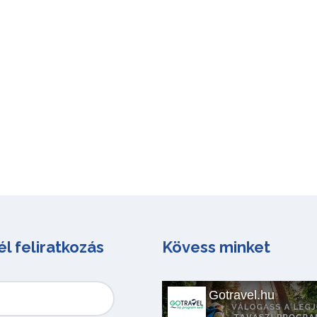
él feliratkozás
Kövess minket
Gotravel.hu