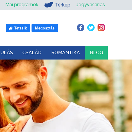
Mai programok
Jegyvásárlás
Térkép
Tetszik
Megosztás
DULÁS
CSALÁD
ROMANTIKA
BLOG