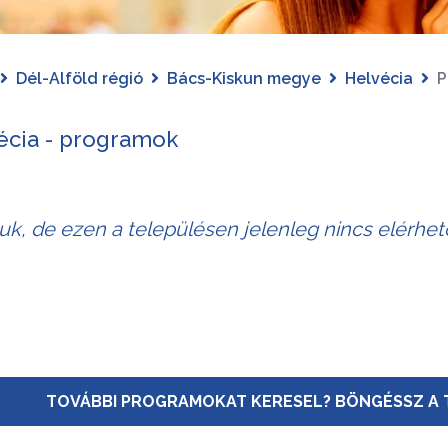
Dél-Alföld régió
Bács-Kiskun megye
Helvécia
P
écia - programok
juk, de ezen a településen jelenleg nincs elérhe
TOVÁBBI PROGRAMOKAT KERESEL? BÖNGÉSSZ A 