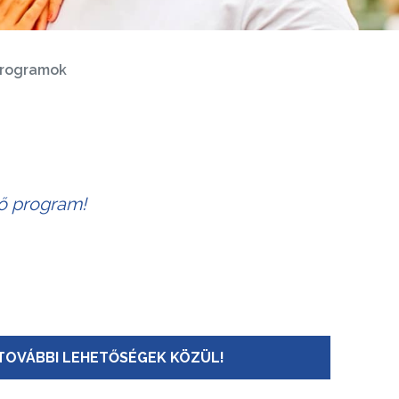
rogramok
tő program!
TOVÁBBI LEHETŐSÉGEK KÖZÜL!