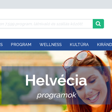
ÉS
PROGRAM
WELLNESS
KULTÚRA
KIRÁN
Helvécia
programok