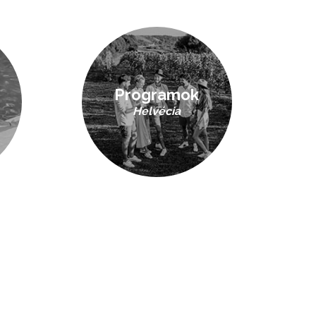
Programok
Helvécia