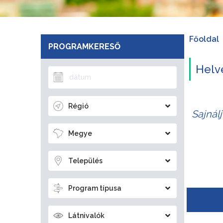
Főoldal
PROGRAMKERESŐ
Helv
Régió
Sajnál
Megye
Település
Program típusa
Látnivalók