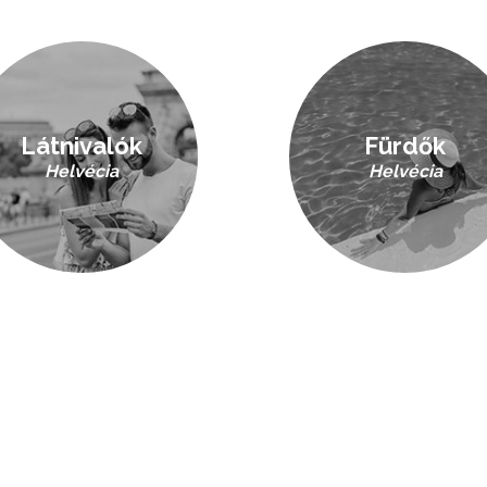
Látnivalók
Fürdők
Helvécia
Helvécia