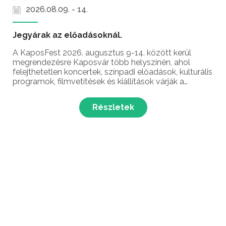
2026.08.09. - 14.
Jegyárak az előadásoknál.
A KaposFest 2026. augusztus 9-14. között kerül
megrendezésre Kaposvár több helyszínén, ahol
felejthetetlen koncertek, színpadi előadások, kulturális
programok, filmvetítések és kiállítások várják a
látogatókat ezen a lenyűgöző nemzetközi zenei
fesztiválon!
Részletek