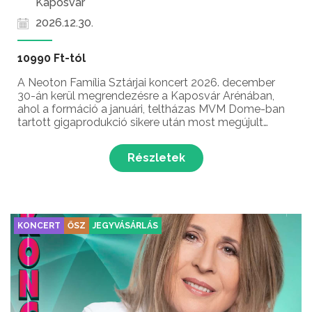
Kaposvár
2026.12.30.
10990 Ft-tól
A Neoton Família Sztárjai koncert 2026. december
30-án kerül megrendezésre a Kaposvár Arénában,
ahol a formáció a januári, teltházas MVM Dome-ban
tartott gigaprodukció sikere után most megújult
technikával, új zenészekkel és látványos
színpadképpel várja a közönséget egy felejthetetlen
Részletek
ünnepi fellép...
KONCERT
ŐSZ
JEGYVÁSÁRLÁS