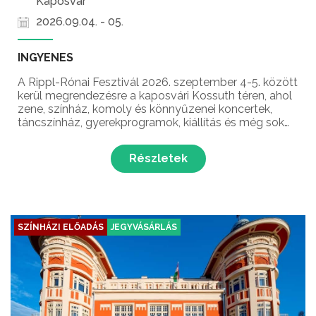
Kaposvár
2026.09.04. - 05.
INGYENES
A Rippl-Rónai Fesztivál 2026. szeptember 4-5. között
kerül megrendezésre a kaposvári Kossuth téren, ahol
zene, színház, komoly és könnyűzenei koncertek,
táncszínház, gyerekprogramok, kiállítás és még sok
meglepetés várja a látogatókat Kaposvár
legnépszerűbb összművészeti fesztiválján!...
Részletek
SZÍNHÁZI ELŐADÁS
JEGYVÁSÁRLÁS