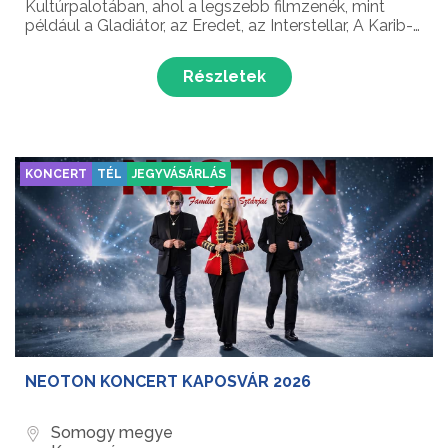
Kultúrpalotában, ahol a legszebb filmzenék, mint
például a Gladiátor, az Eredet, az Interstellar, A Karib-
tenger kalózai és az Oroszlánkirály egy egyedi és
varázslatos gyertyafényes koncert keretében csen...
Részletek
KONCERT
TÉL
JEGYVÁSÁRLÁS
NEOTON KONCERT KAPOSVÁR 2026
Somogy megye