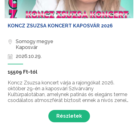
KONCZ ZSUZSA KONCERT KAPOSVÁR 2026
Somogy megye
Kaposvár
2026.10.29.
15509 Ft-tól
Koncz Zsuzsa koncert várja a rajongókat 2026.
október 29-én a kaposvári Szivárvány
Kultúrpalotában, amelynek patinás és elegáns terme
csodálatos atmoszférát biztosít ennek a nívós zenei
estnek. A Kossuth-, Liszt Ferenc- és Prima Primissima
díjas énekesnő kivételes karizvájával és
Részletek
professzionális zen...