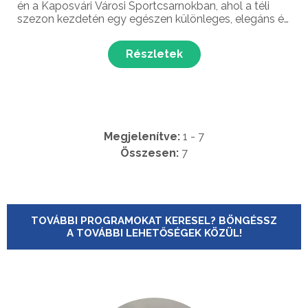
én a Kaposvári Városi Sportcsarnokban, ahol a téli
szezon kezdetén egy egészen különleges, elegáns és
érzelmes zenei élménynek lehetünk részesei. A
bársonyos hangú énekes és a virtuóz zongorista-
Részletek
zene...
Megjelenítve:
1 - 7
Összesen:
7
TOVÁBBI PROGRAMOKAT KERESEL? BÖNGÉSSZ
A TOVÁBBI LEHETŐSÉGEK KÖZÜL!