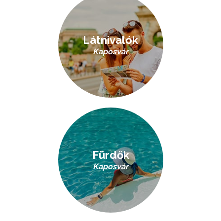
Látnivalók
Kaposvár
Fürdők
Kaposvár