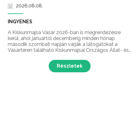
2026.08.08.
INGYENES
A Kiskunmajsa Vásár 2026-ban is megrendezésre
kerül, ahol januártól decemberig minden hónap
második szombati napján várják a látogatókat a
Vásártéren található Kiskunmajsai Országos Állat- és
Kirakodóvásáron! A Kiskunmajsai Vásárt első
alkalommal 1837-ben rendezték meg, amikor
Részletek
Kiskunmajsa megkapta a...