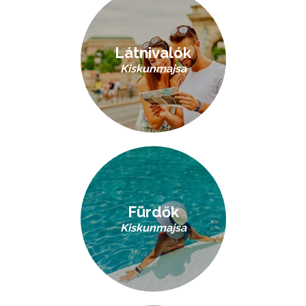
Látnivalók
Kiskunmajsa
Fürdők
Kiskunmajsa