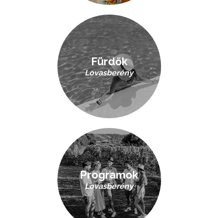
Fürdők
Lovasberény
Programok
Lovasberény