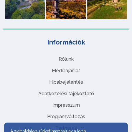
Információk
Rólunk
Médiaajánlat
Hibabejelentés
Adatkezelési tájékoztató
Impresszum
Programváltozás
Partnerek
A weboldalon sütiket használunk a jobb