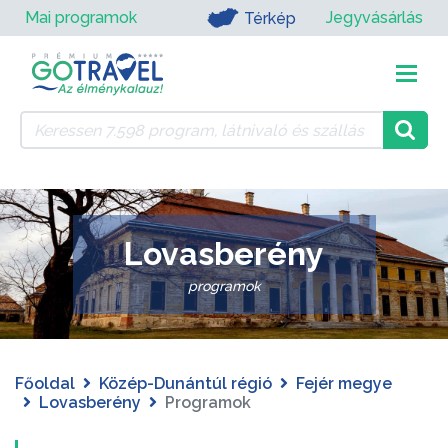
Mai programok
Jegyvásárlás
Térkép
Lovasberény
programok
Főoldal
Közép-Dunántúl régió
Fejér megye
Lovasberény
Programok