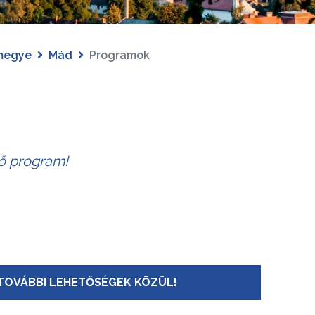
megye
Mád
Programok
tő program!
TOVÁBBI LEHETŐSÉGEK KÖZÜL!