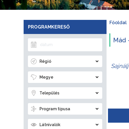
Főoldal
PROGRAMKERESŐ
Mád 
Régió
Sajnál
Megye
Település
Program típusa
Látnivalók