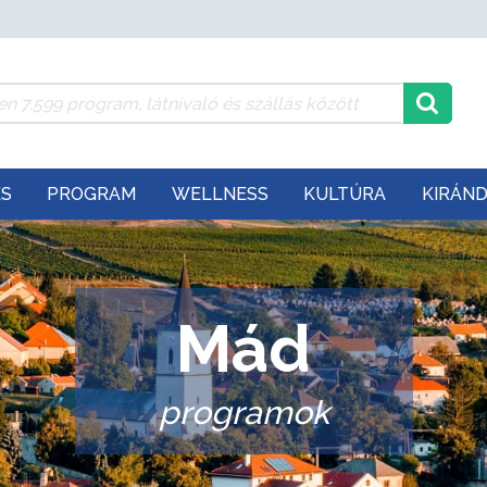
ÉS
PROGRAM
WELLNESS
KULTÚRA
KIRÁN
Mád
programok