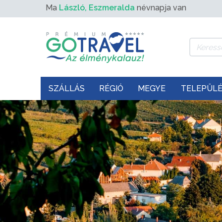
Ma
László, Eszmeralda
névnapja van
SZÁLLÁS
RÉGIÓ
MEGYE
TELEPÜL