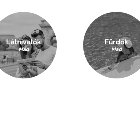
Látnivalók
Fürdők
Mád
Mád