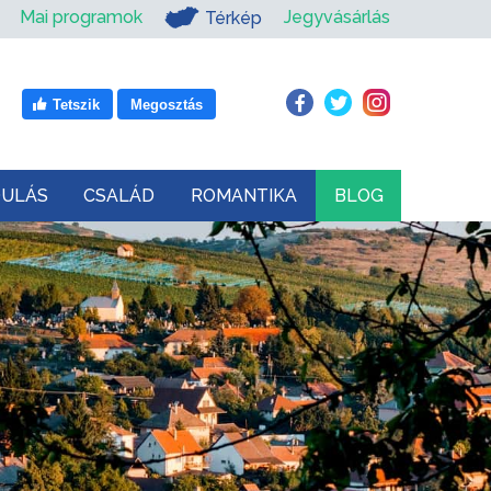
Mai programok
Jegyvásárlás
Térkép
Tetszik
Megosztás
DULÁS
CSALÁD
ROMANTIKA
BLOG