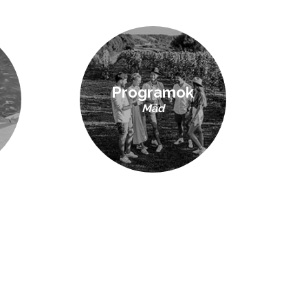
Programok
Mád