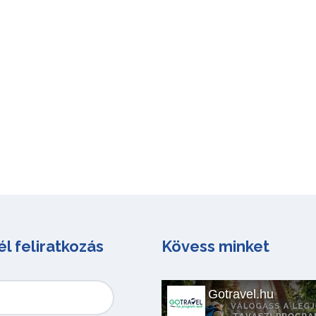
él feliratkozás
Kövess minket
Gotravel.hu