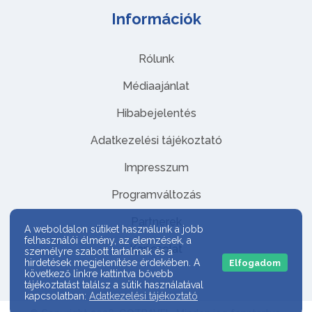
Információk
Rólunk
Médiaajánlat
Hibabejelentés
Adatkezelési tájékoztató
Impresszum
Programváltozás
Partnerek
A weboldalon sütiket használunk a jobb
felhasználói élmény, az elemzések, a
Kapcsolat
személyre szabott tartalmak és a
hirdetések megjelenítése érdekében. A
Elfogadom
következő linkre kattintva bővebb
tájékoztatást találsz a sütik használatával
kapcsolatban:
Adatkezelési tájékoztató