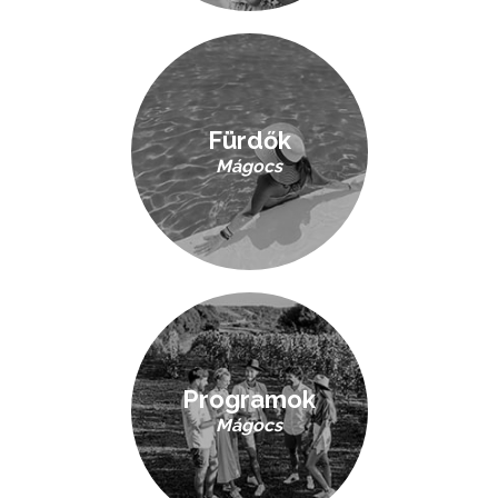
Fürdők
Mágocs
Programok
Mágocs