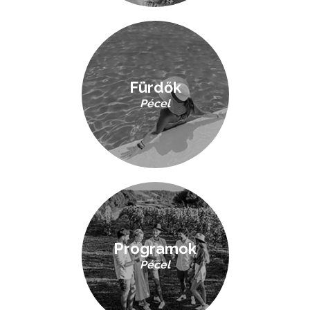
Fürdők
Pécel
Programok
Pécel