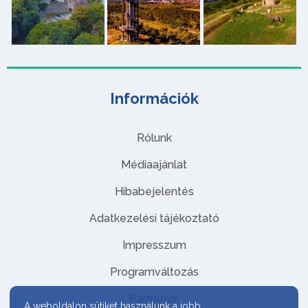
Információk
Rólunk
Médiaajánlat
Hibabejelentés
Adatkezelési tájékoztató
Impresszum
Programváltozás
Partnerek
A weboldalon sütiket használunk a jobb