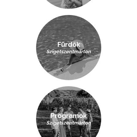
Fürdők
Szigetszentmárton
Programok
Szigetszentmárton