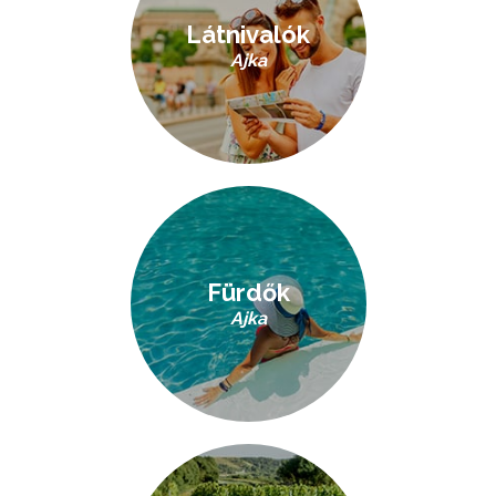
Látnivalók
Ajka
Fürdők
Ajka