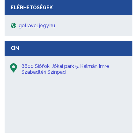
ELÉRHETŐSÉGEK
gotravel.jegy.hu
CÍM
8600 Siófok, Jókai park 5. Kálmán Imre
Szabadtéri Színpad