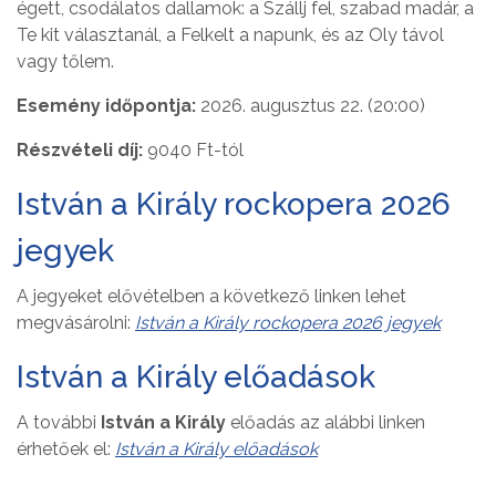
égett, csodálatos dallamok: a Szállj fel, szabad madár, a
Te kit választanál, a Felkelt a napunk, és az Oly távol
vagy tőlem.
Esemény időpontja:
2026. augusztus 22. (20:00)
Részvételi díj:
9040 Ft-tól
István a Király rockopera 2026
jegyek
A jegyeket elővételben a következő linken lehet
megvásárolni:
István a Király rockopera 2026 jegyek
István a Király előadások
A további
István a Király
előadás az alábbi linken
érhetőek el:
István a Király előadások