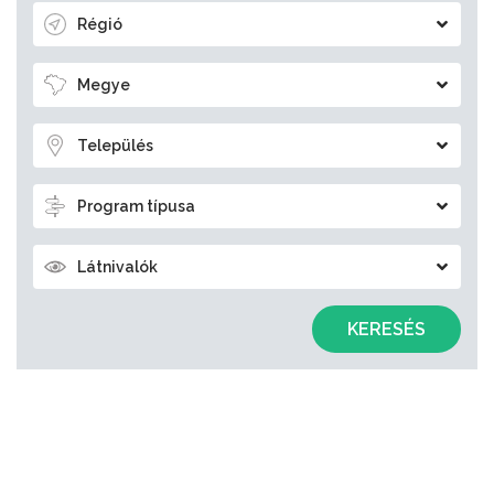
Régió
Megye
Település
Program típusa
Látnivalók
KERESÉS