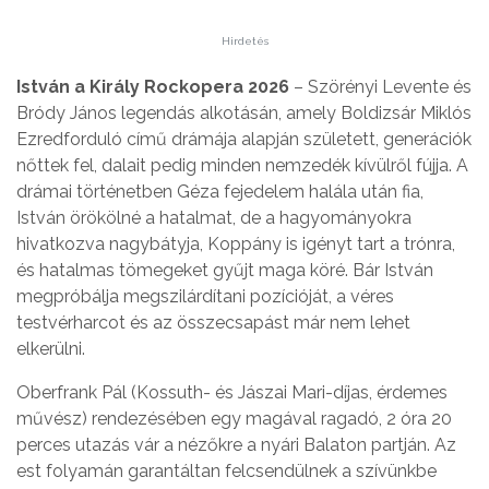
Hirdetés
István a Király Rockopera 2026
– Szörényi Levente és
Bródy János legendás alkotásán, amely Boldizsár Miklós
Ezredforduló című drámája alapján született, generációk
nőttek fel, dalait pedig minden nemzedék kívülről fújja. A
drámai történetben Géza fejedelem halála után fia,
István örökölné a hatalmat, de a hagyományokra
hivatkozva nagybátyja, Koppány is igényt tart a trónra,
és hatalmas tömegeket gyűjt maga köré. Bár István
megpróbálja megszilárdítani pozícióját, a véres
testvérharcot és az összecsapást már nem lehet
elkerülni.
Oberfrank Pál (Kossuth- és Jászai Mari-díjas, érdemes
művész) rendezésében egy magával ragadó, 2 óra 20
perces utazás vár a nézőkre a nyári Balaton partján. Az
est folyamán garantáltan felcsendülnek a szívünkbe