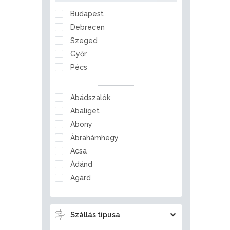
Nógrád
Budapest
Pest
Debrecen
Somogy
Szeged
Szabolcs-Szatmár-Bereg
Győr
Tolna
Pécs
Vas
Veszprém
Abádszalók
Zala
Abaliget
Abony
Ábrahámhegy
Acsa
Ádánd
Agárd
Ágfalva
Aggtelek
Szállás típusa
Ajka