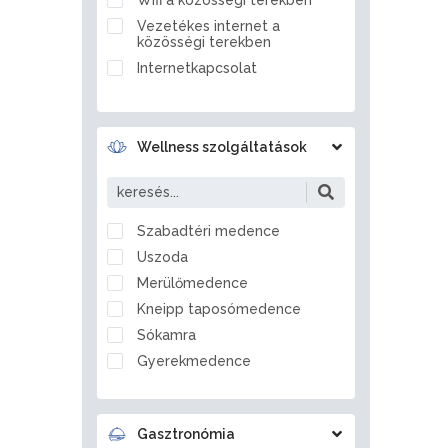
Ballószög
Vezetékes internet a
Balmazújváros
közösségi terekben
Bánd
Internetkapcsolat
Bánhorváti
Bánk
Barcs
Wellness szolgáltatások
Bárdudvarnok
Bátaszék
Bátmonostor
Szabadtéri medence
Bátonyterenye
Uszoda
Bátorliget
Merülőmedence
Battonya
Kneipp taposómedence
Becsvölgye
Sókamra
Békés
Gyerekmedence
Békéscsaba
Jégzuhany
Békésszentandrás
Gőzkamra
Bélapátfalva
Gasztronómia
Aromakabin