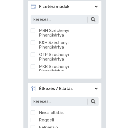
Badacsonytördemic
Fizetési módok
Baj
Baja
Bakonszeg
MBH Széchenyi
Pihenőkártya
Bakonya
K&H Széchenyi
Bakonybél
Pihenőkártya
Bakonynána
OTP Széchenyi
Bakonyszentlászló
Pihenőkártya
Balassagyarmat
MKB Széchenyi
Pihenőkártya
Balástya
Készpénz
Balatonakali
Átutalás
Balatonakarattya
Étkezés / Ellátás
Bankkártya
Balatonalmádi
Balatonberény
Balatonboglár
Nincs ellátás
Balatonederics
Reggeli
Balatonfenyves
Félpanzió