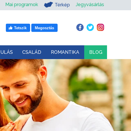
Mai programok
Jegyvásárlás
Térkép
Tetszik
Megosztás
DULÁS
CSALÁD
ROMANTIKA
BLOG