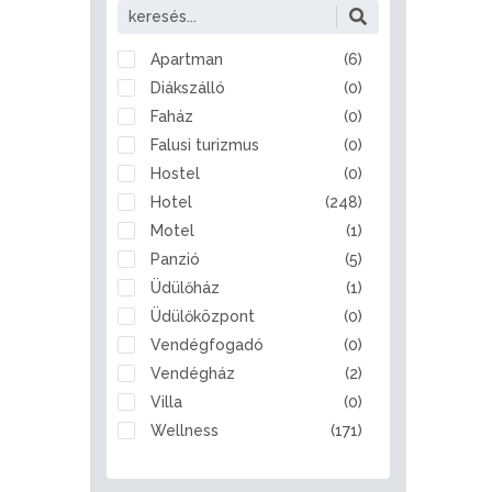
Alattyán
Albertirsa
Alcsútdoboz
Apartman
(6)
Aldebrő
Diákszálló
(0)
Algyő
Faház
(0)
Almamellék
Falusi turizmus
(0)
Alsóberecki
Hostel
(0)
Alsóbogát
Hotel
(248)
Alsónémedi
Motel
(1)
Alsóörs
Panzió
(5)
Apaj
Üdülőház
(1)
Apostag
Üdülőközpont
(0)
Ásotthalom
Vendégfogadó
(0)
Aszód
Vendégház
(2)
Bábolna
Villa
(0)
Babót
Wellness
(171)
Bácsalmás
Badacsonytomaj