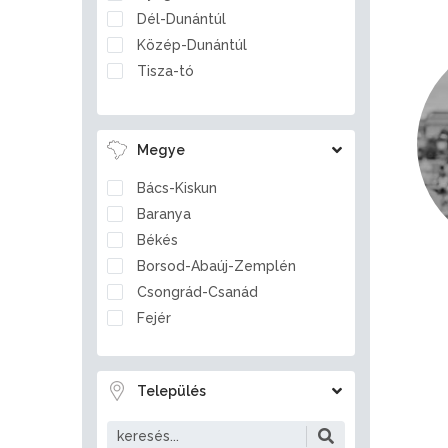
Dél-Dunántúl
Közép-Dunántúl
Tisza-tó
Megye
Bács-Kiskun
Baranya
Békés
Borsod-Abaúj-Zemplén
Csongrád-Csanád
Fejér
Győr-Moson-Sopron
Hajdú-Bihar
Település
Heves
Jász-Nagykun-Szolnok
Komárom-Esztergom