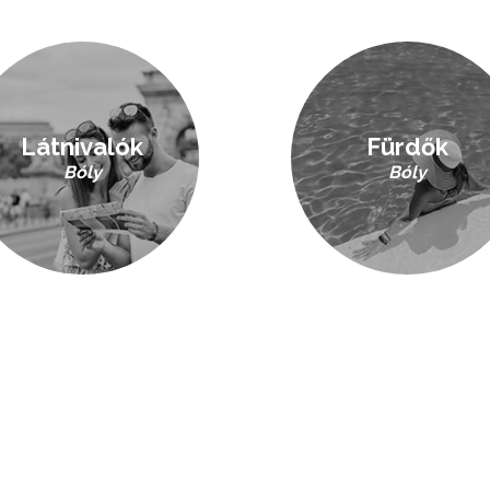
Látnivalók
Fürdők
Bóly
Bóly