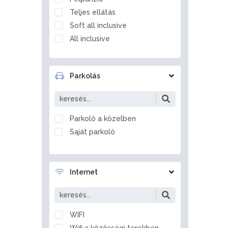
Balatonfőkajár
Teljes ellátás
Balatonföldvár
Soft all inclusive
Balatonfüred
All inclusive
Balatonfűzfő
Balatongyörök
Balatonkenese
Parkolás
Balatonlelle
Balatonmagyaród
Balatonrendes
Parkoló a közelben
Balatonszabadi
Saját parkoló
Balatonszárszó
Balatonszemes
Balatonszentgyörgy
Internet
Balatonszepezd
Balatonszőlős
Balatonvilágos
WIFI
Balf
Wifi a közösségi terekben